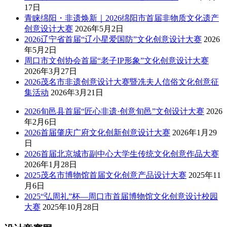
17日
青睐绵阳・非遗焕新｜2026绵阳市首届非物质文化遗产
创意设计大赛
2026年5月2日
2026辽宁省首届“辽小星爱国防”文化创意设计大赛
2026
年5月2日
周口市文创协会首届“老子IP形象”文化创意设计大赛
2026年3月27日
2026茂名市非遗创意设计大赛暨冼夫人信俗文化创意征
集活动
2026年3月21日
2026旬邑县首届“匠心非遗·创意旬邑”文创设计大赛
2026
年2月6日
2026首届肇庆广府文化创新创意设计大赛
2026年1月29
日
2026首届北京城市副中心大学生传统文化创意作品大赛
2026年1月28日
2025茂名市博物馆首届文化创意产品设计大赛
2025年11
月6日
2025“弘周礼”杯—周口市首届博物馆文化创意设计校园
大赛
2025年10月28日