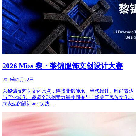
2026 Miss 黎・黎锦服饰文创设计大赛
2026年7月22日
以黎锦技艺为文化原点，连接非遗传承、当代设计、时尚表达
与产业转化，邀请全球创意力量共同参与一场关于民族文化未
来表达的设计\x0a实践。