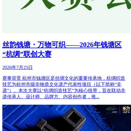
丝韵钱塘・万物可织——2026年钱塘区
“杭绸”联创大赛
2026年7月25日
赛事背景 杭州市钱塘区是丝绸文化的重要传承地，杭绸织造
技艺为杭州市级非物质文化遗产代表性项目（以下简称“非
遗”）。本次大赛以“杭绸织造技艺”为核心纽带，旨在联动非
遗传承人、设计师、品牌方、内容创作者，推...