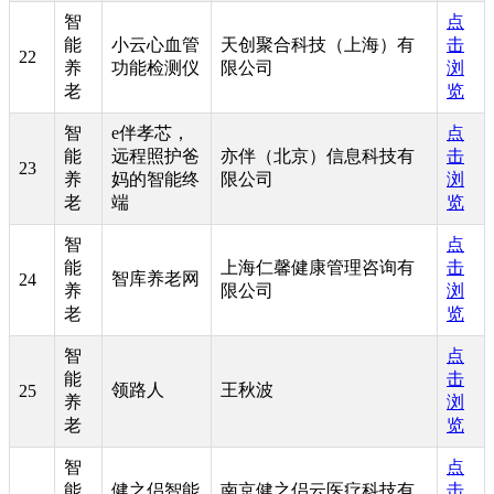
智
点
能
小云心血管
天创聚合科技（上海）有
击
22
养
功能检测仪
限公司
浏
老
览
智
e伴孝芯，
点
能
远程照护爸
亦伴（北京）信息科技有
击
23
养
妈的智能终
限公司
浏
老
端
览
智
点
能
上海仁馨健康管理咨询有
击
智库养老网
24
养
限公司
浏
老
览
智
点
能
击
领路人
王秋波
25
养
浏
老
览
智
点
能
健之侣智能
南京健之侣云医疗科技有
击