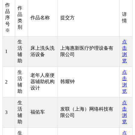
作
作
品
品
详
序
作品名称
提交方
类
情
号
别
※
生
点
活
床上洗头洗
上海惠新医疗护理设备有
击
1
辅
浴设备
限公司
浏
助
览
生
点
老年人座便
活
击
器辅助机构
韩耀钟
2
辅
浏
设计
助
览
生
点
活
发联（上海）网络科技有
击
福佑车
3
辅
限公司
浏
助
览
生
点