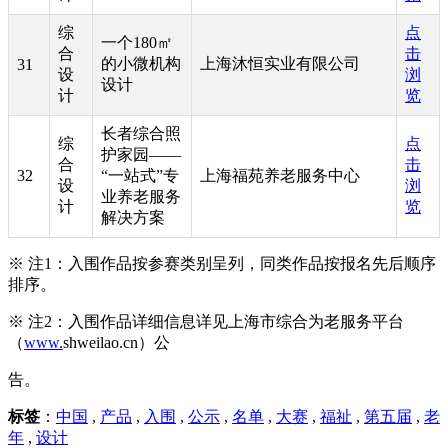
综
点
一个180㎡
合
击
的小微机构
上海沐恒实业有限公司
31
设
浏
设计
计
览
长者综合照
综
点
护家园——
合
击
32
“一站式”专
上海福苑养老服务中心
设
浏
业养老服务
计
览
解决方案
※ 注1：入围作品按参赛类别呈列，同类作品按报名先后顺序
排序。
※ 注2：入围作品详细信息详见上海市综合为老服务平台
（
www.
shweilao
.cn
）公
告。
标签
：
中国
,
产品
,
入围
,
公示
,
名单
,
大赛
,
福祉
,
第五届
,
老
年
,
设计