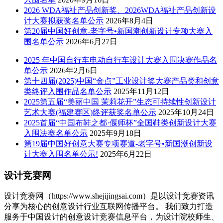
2026 WDA福祉产品创新奖、2026WDA福祉产品创新设
计大赛拟获奖名单公示
2026年8月4日
第20届中国好创意-老字号•新国潮创新设计专项大赛入
围名单公示
2026年6月27日
2025 年中国自行车电动自行车设计大赛入围决赛作品名
单公示
2026年2月6日
第十四届(2025)中国“金点”工业设计奖大赛产品类和创意
类终评入围作品名单公示
2025年11月12日
2025第五届“美丽中国 茉莉花开”生态可持续性创新设计
艺术大赛(福建赛区)终评获奖名单公示
2025年10月24日
2025首届“中国布鞋之都·偃师杯”全国鞋类创新设计大赛
入围决赛名单公示
2025年9月18日
第19届中国好创意大赛专项赛道-老字号•新国潮创新设
计大赛入围名单公示!
2025年6月22日
设计竞赛网
设计竞赛网（https://www.shejijingsai.com）是以设计竞赛资讯
分享为核心的创意设计行业互联网传播平台。 我们致力打造
服务于中国设计的创意设计竞赛信息平台，为设计院校师生、