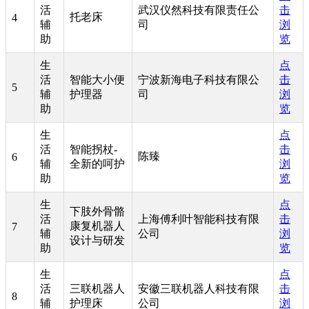
活
武汉仪然科技有限责任公
击
托老床
4
辅
司
浏
助
览
生
点
活
智能大小便
宁波新海电子科技有限公
击
5
辅
护理器
司
浏
助
览
生
点
活
智能拐杖-
击
陈臻
6
辅
全新的呵护
浏
助
览
生
点
下肢外骨骼
活
上海傅利叶智能科技有限
击
康复机器人
7
辅
公司
浏
设计与研发
助
览
生
点
活
三联机器人
安徽三联机器人科技有限
击
8
辅
护理床
公司
浏