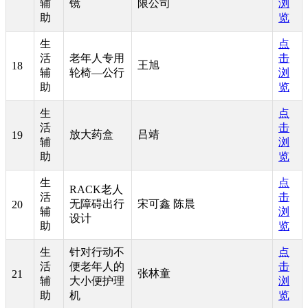
辅
镜
限公司
浏
助
览
生
点
活
老年人专用
击
王旭
18
辅
轮椅—公行
浏
助
览
生
点
活
击
放大药盒
吕靖
19
辅
浏
助
览
生
点
RACK老人
活
击
无障碍出行
宋可鑫 陈晨
20
辅
浏
设计
助
览
生
针对行动不
点
活
便老年人的
击
张林童
21
辅
大小便护理
浏
助
机
览