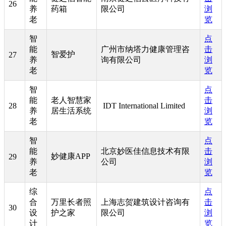
26
养
药箱
限公司
浏
老
览
智
点
能
广州市纳塔力健康管理咨
击
智爱护
27
养
询有限公司
浏
老
览
智
点
能
老人智慧家
击
28
IDT International Limited
养
居生活系统
浏
老
览
智
点
能
北京妙医佳信息技术有限
击
妙健康APP
29
养
公司
浏
老
览
综
点
合
万里长者照
上海志贺建筑设计咨询有
击
30
设
护之家
限公司
浏
计
览