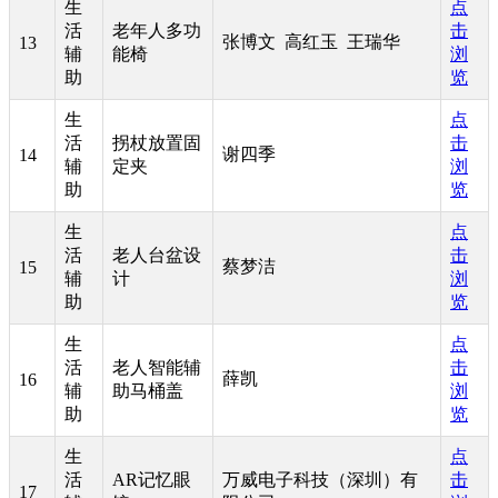
生
点
活
老年人多功
击
张博文 高红玉 王瑞华
13
辅
能椅
浏
助
览
生
点
活
拐杖放置固
击
谢四季
14
辅
定夹
浏
助
览
生
点
活
老人台盆设
击
蔡梦洁
15
辅
计
浏
助
览
生
点
活
老人智能辅
击
薛凯
16
辅
助马桶盖
浏
助
览
生
点
活
AR记忆眼
万威电子科技（深圳）有
击
17