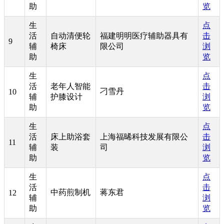
助
览
生
点
活
自动清便轮
福建明明医疗辅助器具有
击
9
辅
椅床
限公司
浏
助
览
生
点
活
老年人智能
击
刁雪丹
10
辅
护膝设计
浏
助
览
生
点
活
床上助浴套
上海福晞科技发展有限公
击
11
辅
装
司
浏
助
览
生
点
活
击
中药煎制机
蒋东君
12
辅
浏
助
览