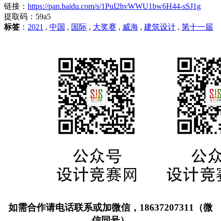
链接：
https://pan.baidu.com/s/1PuI2hvWWU1bw6H44-sSJ1g
提取码：59a5
标签
：
2021
,
中国
,
国际
,
大奖赛
,
威海
,
建筑设计
,
第十一届
如需合作请电话联系或加微信，18637207311（微
信同号）