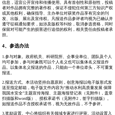
信息，适宜公开宣传和传播使用。具有首创性和原创性，投稿
者对作品拥有完整的著作权，保证不侵犯任何第三方知识产权
或其他权利，确保指导、主办单位对获奖作品享有完全的刊
发、出版、展出及宣传权。凡报送作品参评者均视为已确认并
遵守征稿通知要求，如涉及版权等纠纷，取消参选资格，同时
保留对可能产生的损害进行追偿的权利，相关责任由投稿者承
担。
4、参选办法
1.参与对象。政府机关、科研院所、企事业单位、团队及个人
均可参加，参与对象既可以个人名义也可以集体名义报送作
品。以集体名义报送的作品，只能由一个单位牵头，不可重复
报送。
2.报送方式。本活动坚持自愿原则，创意海报以电子版形式发
送至指定邮箱，电子版文件内容为“推动水利高质量发展 保障
我国水安全”主题宣传海报、主题海报登记表（见附件1，盖章
扫描版和word版）、授权承诺书（见附件2，签字扫描版）。
如报送作品不含授权承诺书，视为无效作品，不予参评。
3.奖励设置。中心将组织有关领域专家进行评审。活动设置入