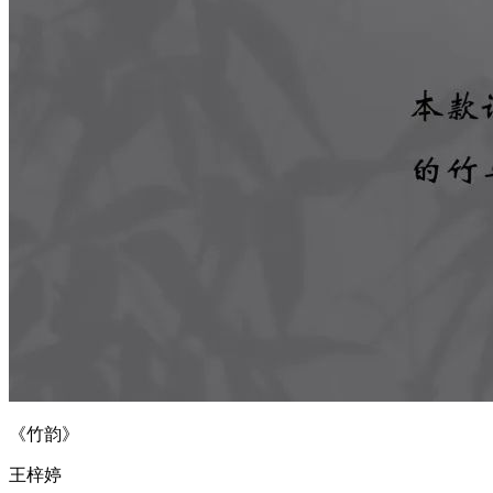
《竹韵》
王梓婷