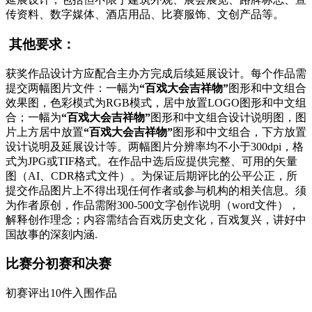
传资料、数字媒体、酒店用品、比赛服饰、文创产品等。
其他要求：
获奖作品设计方应配合主办方完成后续延展设计。每个作品需
提交两幅图片文件：一幅为
“百戏大会吉祥物”
图形和中文组合
效果图，色彩模式为RGB模式，居中放置LOGO图形和中文组
合；一幅为
“百戏大会吉祥物”
图形和中文组合设计说明图，图
片上方居中放置
“百戏大会吉祥物”
图形和中文组合，下方放置
设计说明及延展设计等。两幅图片分辨率均不小于300dpi，格
式为JPG或TIF格式。在作品中选后应提供完整、可用的矢量
图（AI、CDR格式文件）。为保证后期评比的公平公正，所
提交作品图片上不得出现任何作者或参与机构的相关信息。须
为作者原创，作品需附300-500文字创作说明（word文件），
解释创作理念；内容需结合百戏历史文化，百戏复兴，讲好中
国故事的深刻内涵.
比赛分初赛和决赛
初赛评出10件入围作品