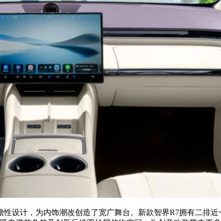
瞻性设计，为内饰潮改创造了宽广舞台。新款智界R7拥有二排近