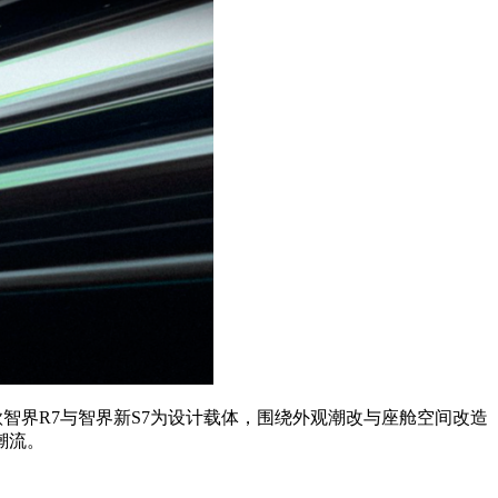
款智界R7与智界新S7为设计载体，围绕外观潮改与座舱空间改造
潮流。