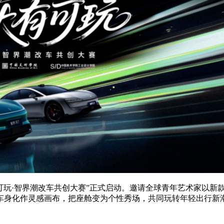
可玩·智界潮改车共创大赛”正式启动。邀请全球青年艺术家以新
车身化作灵感画布，把座舱变为个性秀场，共同玩转年轻出行新