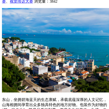
赛
、
视觉传达大赛
浏览量：3842
东山，坐拥碧海蓝天的生态禀赋，承载底蕴深厚的人文记忆，
山海相拥间孕育出众多独具特色的地方好物。包装作为好物的