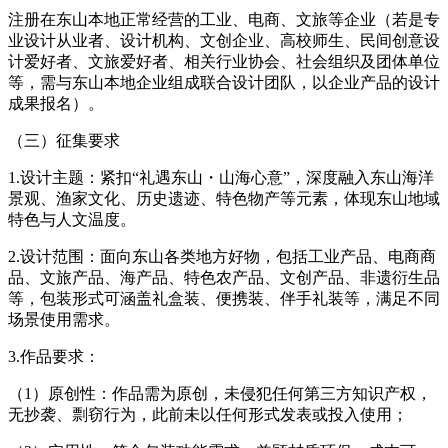
注册在东山本地正常经营的工业、电商、文旅等企业（若是专
业设计从业者、设计机构、文创企业、高校师生、民间创意设
计爱好者、文旅爱好者、相关行业协会、社会组织及团体单位
等，需与东山本地企业组成联合设计团队，以企业产品的设计
成果报名）。
（三）征集要求
1.设计主题：紧扣“礼遇东山・山海心意”，深度融入东山海洋
景观、渔家文化、历史遗迹、特色物产等元素，体现东山地域
特色与人文温度。
2.设计范围：面向东山各类地方好物，包括工业产品、电商商
品、文旅产品、海产品、特色农产品、文创产品、非遗衍生品
等，包装形式可涵盖礼盒装、便携装、伴手礼装等，满足不同
场景使用需求。
3.作品要求：
（1）原创性：作品需为原创，未侵犯任何第三方知识产权，
无抄袭、剽窃行为，此前未以任何形式发表或投入使用；