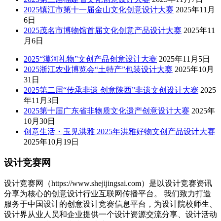
2025镇江市第十一届金山文化创意设计大赛
2025年11月
6日
2025茂名市博物馆首届文化创意产品设计大赛
2025年11
月6日
2025“漠河礼物”文创产品创意设计大赛
2025年11月5日
2025浙江农业博览会“土特产”包装设计大赛
2025年10月
31日
2025第二届“传承非遗 创意陕西”非遗文创设计大赛
2025
年11月3日
2025第十届广东省非物质文化遗产创意设计大赛
2025年
10月30日
创意生活・玉见洪雅 2025年洪雅好物文创产品设计大赛
2025年10月19日
设计竞赛网
设计竞赛网（https://www.shejijingsai.com）是以设计竞赛资讯
分享为核心的创意设计行业互联网传播平台。 我们致力打造
服务于中国设计的创意设计竞赛信息平台，为设计院校师生、
设计界从业人员和企业提供一个设计资源交流分享、设计活动