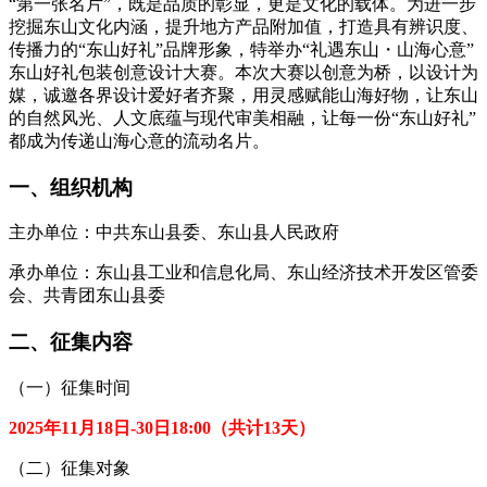
“第一张名片”，既是品质的彰显，更是文化的载体。为进一步
挖掘东山文化内涵，提升地方产品附加值，打造具有辨识度、
传播力的“东山好礼”品牌形象，特举办“礼遇东山・山海心意”
东山好礼包装创意设计大赛。本次大赛以创意为桥，以设计为
媒，诚邀各界设计爱好者齐聚，用灵感赋能山海好物，让东山
的自然风光、人文底蕴与现代审美相融，让每一份“东山好礼”
都成为传递山海心意的流动名片。
一、组织机构
主办单位：中共东山县委、东山县人民政府
承办单位：东山县工业和信息化局、东山经济技术开发区管委
会、共青团东山县委
二、征集内容
（一）征集时间
2025年11月18日-30日18:00（共计13天）
（二）征集对象