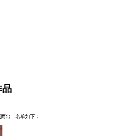
作品
颖而出，名单如下：