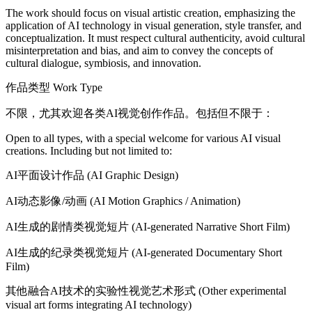
The work should focus on visual artistic creation, emphasizing the
application of AI technology in visual generation, style transfer, and
conceptualization. It must respect cultural authenticity, avoid cultural
misinterpretation and bias, and aim to convey the concepts of
cultural dialogue, symbiosis, and innovation.
作品类型 Work Type
不限，尤其欢迎各类AI视觉创作作品。包括但不限于：
Open to all types, with a special welcome for various AI visual
creations. Including but not limited to:
AI平面设计作品 (AI Graphic Design)
AI动态影像/动画 (AI Motion Graphics / Animation)
AI生成的剧情类视觉短片 (AI-generated Narrative Short Film)
AI生成的纪录类视觉短片 (AI-generated Documentary Short
Film)
其他融合AI技术的实验性视觉艺术形式 (Other experimental
visual art forms integrating AI technology)