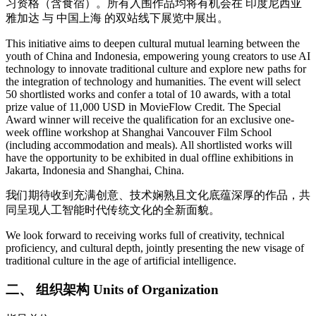
习资格（含食宿）。所有入围作品均将有机会在 印度尼西亚
雅加达 与 中国上海 的双站线下展览中展出。
This initiative aims to deepen cultural mutual learning between the
youth of China and Indonesia, empowering young creators to use AI
technology to innovate traditional culture and explore new paths for
the integration of technology and humanities. The event will select
50 shortlisted works and confer a total of 10 awards, with a total
prize value of 11,000 USD in MovieFlow Credit. The Special
Award winner will receive the qualification for an exclusive one-
week offline workshop at Shanghai Vancouver Film School
(including accommodation and meals). All shortlisted works will
have the opportunity to be exhibited in dual offline exhibitions in
Jakarta, Indonesia and Shanghai, China.
我们期待收到充满创意、技术娴熟且文化底蕴深厚的作品，共
同呈现人工智能时代传统文化的全新面貌。
We look forward to receiving works full of creativity, technical
proficiency, and cultural depth, jointly presenting the new visage of
traditional culture in the age of artificial intelligence.
二、 组织架构 Units of Organization