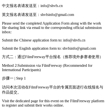
中文报名表请发送至：info@shvfs.cn
英文报名表请发送至：shvfsinfo@gmail.com
Please send the completed Application Form along with the work
file sharing link via email to the corresponding official submission
inbox:
Submit the Chinese application form to: info@shvfs.cn
Submit the English application form to: shvfsinfo@gmail.com
方式二：通过FilmFreeway平台报名（推荐境外参赛者使用）
Method 2:Submission via FilmFreeway (Recommended for
International Participants)
步骤一 | Step 1
访问本次活动在FilmFreeway平台的专属页面进行在线报名与
作品提交。
Visit the dedicated page for this event on the FilmFreeway platform
to register and submit their works online.