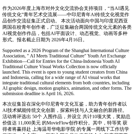
作为2026年度上海市对外文化交流协会支持项目，“当AI遇见
传统文化”青年艺术交流展——中印尼青年AI传统文化视觉作
品创作交流征集正式启动。 本次活动面向中国与印度尼西亚
两国在校青年创作者，广泛征集融合两国传统文化元素的各类
AI视觉创作作品，包括AI平面设计、动态视觉、动画等多种
形式。报名截止日期为 2026年4月16日。
Supported as a 2026 Program of the Shanghai International Culture
Association, " AI Meets Traditional Culture" Youth Art Exchange
Exhibition—Call for Entries for the China-Indonesia Youth AI
Traditional Culture Visual Works Collection is now officially
launched. This event is open to young student creators from China
and Indonesia, calling for a wide range of AI visual works that
integrate traditional cultural elements from both countries, including
AI graphic design, motion graphics, animation, and other forms. The
submission deadline is April 16, 2026.
本次征集旨在深化中印尼青年文化互鉴，助力青年创作者以
AI技术赋能传统文化创新，探索科技与人文融合的新路径。
活动将评选出 50个 入围作品，并设立 共计10项大奖，奖励总
价值达 11,000美元 的MovieFlow创作积分。其中，特等奖 获
得者将赢得赴 上海温哥华电影学院 的专属一周线下工作坊学