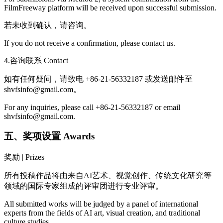
FilmFreeway platform will be received upon successful submission.
若未收到确认，请咨询。
If you do not receive a confirmation, please contact us.
4.咨询联系 Contact
如有任何疑问，请致电 +86-21-56332187 或发送邮件至
shvfsinfo@gmail.com。
For any inquiries, please call +86-21-56332187 or email
shvfsinfo@gmail.com.
五、奖项设置 Awards
奖励 | Prizes
所有投稿作品将由来自AI艺术、视觉创作、传统文化研究等
领域的国际专家组成的评审团进行专业评审。
All submitted works will be judged by a panel of international
experts from the fields of AI art, visual creation, and traditional
culture studies.