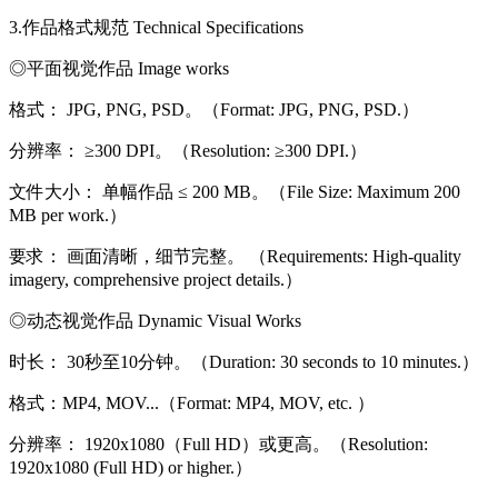
3.作品格式规范 Technical Specifications
◎平面视觉作品 Image works
格式： JPG, PNG, PSD。（Format: JPG, PNG, PSD.）
分辨率： ≥300 DPI。（Resolution: ≥300 DPI.）
文件大小： 单幅作品 ≤ 200 MB。（File Size: Maximum 200
MB per work.）
要求： 画面清晰，细节完整。 （Requirements: High-quality
imagery, comprehensive project details.）
◎动态视觉作品 Dynamic Visual Works
时长： 30秒至10分钟。（Duration: 30 seconds to 10 minutes.）
格式：MP4, MOV...（Format: MP4, MOV, etc. ）
分辨率： 1920x1080（Full HD）或更高。（Resolution:
1920x1080 (Full HD) or higher.）