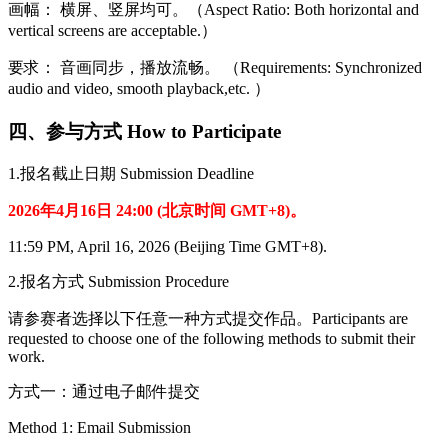
画幅： 横屏、竖屏均可。（Aspect Ratio: Both horizontal and
vertical screens are acceptable.）
要求： 音画同步，播放流畅。 （Requirements: Synchronized
audio and video, smooth playback,etc. ）
四、参与方式 How to Participate
1.报名截止日期 Submission Deadline
2026年4月16日 24:00 (北京时间 GMT+8)。
11:59 PM, April 16, 2026 (Beijing Time GMT+8).
2.报名方式 Submission Procedure
请参赛者选择以下任意一种方式提交作品。Participants are
requested to choose one of the following methods to submit their
work.
方式一：通过电子邮件提交
Method 1: Email Submission