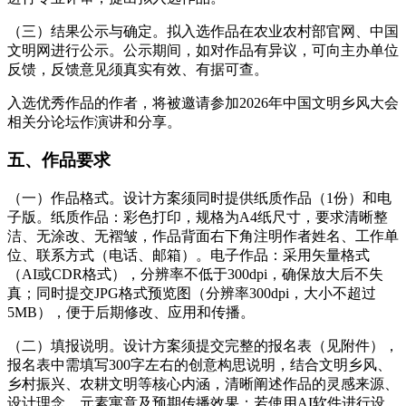
（三）结果公示与确定。拟入选作品在农业农村部官网、中国
文明网进行公示。公示期间，如对作品有异议，可向主办单位
反馈，反馈意见须真实有效、有据可查。
入选优秀作品的作者，将被邀请参加2026年中国文明乡风大会
相关分论坛作演讲和分享。
五、作品要求
（一）作品格式。设计方案须同时提供纸质作品（1份）和电
子版。纸质作品：彩色打印，规格为A4纸尺寸，要求清晰整
洁、无涂改、无褶皱，作品背面右下角注明作者姓名、工作单
位、联系方式（电话、邮箱）。电子作品：采用矢量格式
（AI或CDR格式），分辨率不低于300dpi，确保放大后不失
真；同时提交JPG格式预览图（分辨率300dpi，大小不超过
5MB），便于后期修改、应用和传播。
（二）填报说明。设计方案须提交完整的报名表（见附件），
报名表中需填写300字左右的创意构思说明，结合文明乡风、
乡村振兴、农耕文明等核心内涵，清晰阐述作品的灵感来源、
设计理念、元素寓意及预期传播效果；若使用AI软件进行设