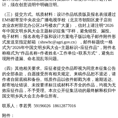
计，须在创意说明中明确注明。
（三）提交方式。纸质材料：设计作品纸质版及报名表须通过
EMS邮寄至中央农业广播电视学校（北京市朝阳区麦子店街
农业农村部北办公区24号楼农广大厦），信封上请注明“2026
年中国文明乡风大会主题标识征集”字样，避免错投、漏投。
电子材料：报名表电子版和设计方案电子版以电子邮件附件形
式发送至指定邮箱（shswhc@agri.gov.cn），邮件标题统一格
式为“2026年中国文明乡风大会+主题标识+应征作品”，附件名
称格式为“作品名称+作者姓名+工作单位+联系方式”，避免出
现附件遗漏、命名混乱等问题。
（四）其他相关要求。应征者提交作品即视为同意本征集公告
的全部条款，自愿接受所有相关规定。来稿作品恕不退还，请
作者自留底稿和备份。纸质作品以收件邮戳为准，逾期送达、
邮寄地址错误、未按要求标注或材料不齐全的作品，均视为无
效应征作品，不予受理。本次公开征集活动的最终解释权归中
国文明乡风大会主办单位所有。
联系人：李若男 59196026 18612877016
附件：