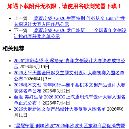
如遇下载附件无权限，请使用谷歌浏览器下载！
上一篇：
查看详情 +
2026 生而特别 何必从众-Lilith个性
衣橱设计大赛入围作品公示
下一篇：
查看详情 +
2026 龙门焕新——全球青年文创设
计挑战赛获奖名单公示
相关推荐
2026“津彩南望·艺琢拾光”青年文创设计大赛决赛成绩公
示
2026年6月19日
2026太平天国金田起义主题文创设计大赛初赛入围名单
公布
2026年4月3日
2026桃木文创·青年同行---连平县桃木文创产品设计大赛
获奖名单公布
2026年3月2日
至境·美好生活 2026 ICCG上汽通用汽车设计大赛入围名
单正式公布！
2026年7月4日
2026天府新区文创产品设计大赛复赛入围名单
2026年6
月11日
“星耀宁夏 创响沙坡”2026年沙坡头区旅游商品促消费暨