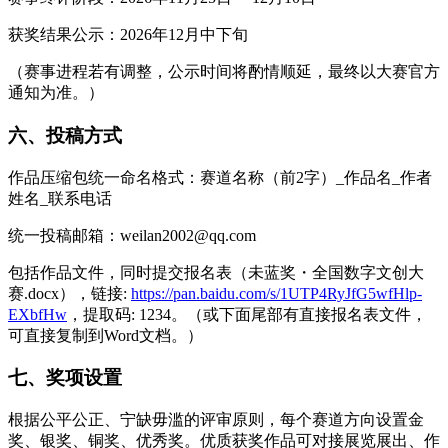
获奖结果公示：2026年12月中下旬
（赛事进程若有调整，公示时间将酌情顺延，最终以大赛官方
通知为准。）
六、投稿方式
作品压缩包统一命名格式：赛道名称（前2字）_作品名_作者
姓名_联系电话
统一投稿邮箱：weilan2002@qq.com
包括作品文件，同时提交报名表（未蓝奖・全国数字文创大
赛.docx），链接:
https://pan.baidu.com/s/1UTP4RyJfG5wfHlp-
EXbfHw
，提取码: 1234。（或下面尾部有直接报名表文件，
可直接复制到Word文档。）
七、奖项设置
根据公平公正、宁缺毋滥的评审原则，每个赛道方向设置金
奖、银奖、铜奖、优秀奖。优质获奖作品可对接展览展出、作