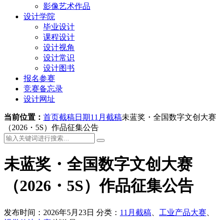
影像艺术作品
设计学院
毕业设计
课程设计
设计视角
设计常识
设计图书
报名参赛
竞赛备忘录
设计网址
当前位置：
首页
截稿日期
11月截稿
未蓝奖・全国数字文创大赛
（2026・5S）作品征集公告
未蓝奖・全国数字文创大赛
（2026・5S）作品征集公告
发布时间：2026年5月23日
分类：
11月截稿
、
工业产品大赛
、