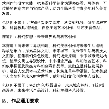
术创作与研学实践，把晦涩科学转化为通俗好看、可体验、可
传播的创意内容与实体产品，助力全民科普与青少年科艺美育
发展。
包括但不限于：博物科普图文绘本、科普短视频、研学课程方
案、科普教具/造物盒、自然主题艺术创作、科艺美育作品。
赛道四：科幻梦想・未来世界观与科艺创作
本赛道面向未来世界观构建、科幻美学创作与未来生活造物，
释放想象力，探索星际文明、未来城市、近未来生活与科技人
文图景。征集科幻角色设定、科幻场景原画、未来城市规划构
想、星际文明世界观设计、未来概念产品、科幻装置艺术、科
幻叙事插画及跨媒介科幻创意作品等。鼓励立足科技发展趋
势，融合人文思考与艺术想象，构筑兼具科学逻辑、艺术美感
与人文情怀的未来时空世界，赋能科幻文化创意生态成长。
包括但不限于：科幻角色/场景设定、未来城市构想、科幻插
画漫画、未来生活产品设计、科幻主题科艺装置。
四、作品通用要求