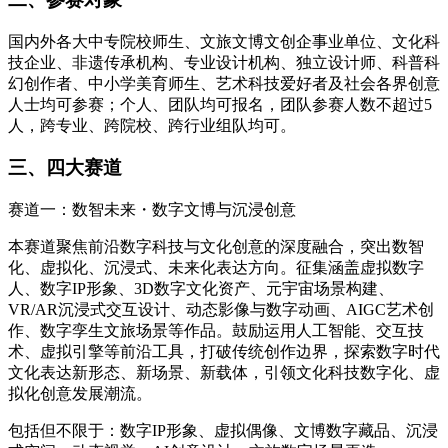
国内外各大中专院校师生、文旅文博文创企事业单位、文化科
技企业、非遗传承机构、专业设计机构、独立设计师、科普科
幻创作者、中小学美育师生、艺术科技爱好者及社会各界创意
人士均可参赛；个人、团队均可报名，团队参赛人数不超过5
人，跨专业、跨院校、跨行业组队均可。
三、四大赛道
赛道一：数智未来・数字文博与沉浸创意
本赛道聚焦前沿数字科技与文化创意的深度融合，突出数智
化、虚拟化、沉浸式、未来化表达方向。征集涵盖虚拟数字
人、数字IP形象、3D数字文化资产、元宇宙场景构建、
VR/AR沉浸式交互设计、动态影像与数字动画、AIGC艺术创
作、数字孪生文旅场景等作品。鼓励运用人工智能、交互技
术、虚拟引擎等前沿工具，打破传统创作边界，探索数字时代
文化表达新形态、新场景、新载体，引领文化科技数字化、虚
拟化创意发展潮流。
包括但不限于：数字IP形象、虚拟偶像、文博数字藏品、沉浸