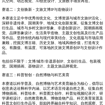
式空间、动态视觉、AI创意设计、文旅数字场景再造。
赛道二：文创焕新・文旅文博IP与造物设计
本赛道立足中华优秀传统文化、文博资源与城市文旅IP活化，
深耕非遗传承、国潮美学、地域文化创新发展。征集文博文创
衍生品、城市与乡村文旅IP形象、非遗创新设计、国潮插画视
觉、品牌形象设计、生活美学造物、主题文创包装及衍生产品
等作品。坚持传统内核与现代审美结合、文化底蕴与市场应用
兼顾，挖掘文博古籍、历史文脉、地域风物价值，打造有文
化、有颜值、有温度、可落地的文旅文博原创IP与文创设计作
品。
包括但不限于：文博/城市/非遗原创IP、文创衍生品、包装视
觉、国潮插画、器物设计、主题文旅品牌视觉。
赛道三：科普智创・自然博物与科艺美育
本赛道以科学普及、自然博物与艺术美育融合为核心，倡导以
创意表达诠释科学内涵、以艺术语言传递自然之美。征集自然
博物插画、科普绘本、科普图文创作、科普短视频纪录片、研
学课程设计、自然教育教具、博物造物产品、科艺美育装置及
科普文创衍生作品等。鼓励跨界融合科学知识、自然观察、艺