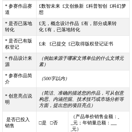
* 参赛作品赛
£数智未来 £文创焕新 £科普智创 £科幻梦
道
想
* 是否已落地
£无，概念设计作品 £有，部分成果转
转化
化 £有，已落地转化
* 是否已有版
£未 £已提交 £已取得版权登记证书
权登记
* 作品设计来
（例如来源于哪家文博单位的什么文博元
源
素）
* 参赛作品简
（500字以内）
介
（简洁、准确的描述您的作品，可从创意
* 创意亮点说
构思、内涵挖掘、技术技巧或市场分析等
明
方面，提出您的项目亮点）
（产品单价销售金额：
是否已投入
□是 □否
元；年销量总额：
销售
元）