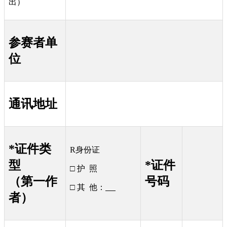
出）
参赛者单
位
通讯地址
*证件类
R身份证
型
*证件
□ 护 照
（第一作
号码
□ 其 他：
者）