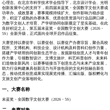
心理念。在北京市科学技术学会指导下，北京设计学会、光明
创新发展中心的支持下，前四届未蓝奖・全国数字文创大赛成
功举办、成效显著，赛事规模持续扩大、创作影响力稳步提
升，积淀了成熟的办赛体系、优质创意资源与行业品牌口碑，
为数字文创人才培育、产学研协同创新奠定了坚实基础。在此
良好积淀之上，第五届未蓝奖・全国数字文创大赛（2026・
5S）全新升级，正式面向全球开启作品征集。
大赛坚持以赛促学、以赛促创、以赛促产办赛宗旨，聚合高校
院所、文博机构、科技企业、设计机构及科普科幻创作力量，
搭建产学研用协同创新生态平台，发掘新锐创意人才与青年创
作力量，引领数智设计、文博文旅IP、科艺科普创作、未来科
幻造物全新风尚；以赛事链接当下创意生态与未来产业发展，
助力行业构建兼具创新活力与开放包容的文化科技融合新生
态，推动优质创意成果实现展览传播、汇编出版、版权孵化与
文旅文创产业落地转化。
一、大赛名称
未蓝奖・全国数字文创大赛（2026・5S）
二、参赛对象