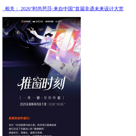
相关： 2026“时尚芭莎·来自中国”首届非遗未来设计大赏