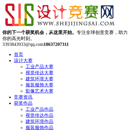
你的下一个获奖机会，从这里开始。
专注全球创意竞赛，助力
你的高光时刻。
3393843933@qq.com
18637207311
首页
设计大赛
工业产品大赛
视觉传达大赛
建筑环境大赛
服装服饰大赛
影像艺术大赛
竞赛资讯
获奖作品
工业产品作品
视觉传达作品
建筑环境作品
服装服饰作品