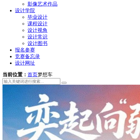
影像艺术作品
设计学院
毕业设计
课程设计
设计视角
设计常识
设计图书
报名参赛
竞赛备忘录
设计网址
当前位置：
首页
梦想车