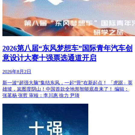
2026第八届“东风梦想车”国际青年汽车创
意设计大赛十强票选通道开启
2026年8月2日
新一波“超强大脑”集结东风，一起“营”在新起点！ 「虎踞」英
雄坡，岚图度阴山！中国首款全地形智能底盘来了！ 编辑：
张茗杨 张哲 审核：李川惠 徐力 尹琦