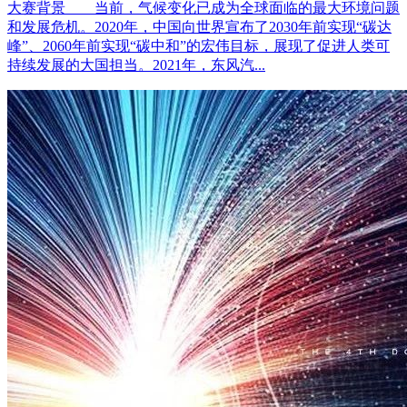
大赛背景 当前，气候变化已成为全球面临的最大环境问题
和发展危机。2020年，中国向世界宣布了2030年前实现“碳达
峰”、2060年前实现“碳中和”的宏伟目标，展现了促进人类可
持续发展的大国担当。2021年，东风汽...