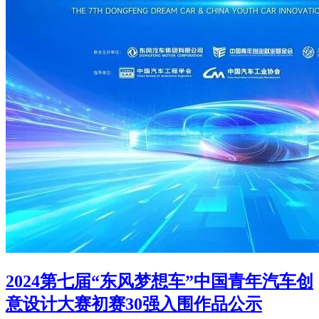
2024第七届“东风梦想车”中国青年汽车创
意设计大赛初赛30强入围作品公示