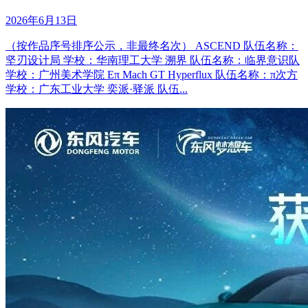
2026年6月13日
（按作品序号排序公示，非最终名次） ASCEND 队伍名称：
坚刃设计局 学校：华南理工大学 溯界 队伍名称：临界意识队
学校：广州美术学院 Eπ Mach GT Hyperflux 队伍名称：π次方
学校：广东工业大学 奕派·驿派 队伍...