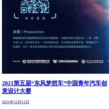
2021第五届“东风梦想车”中国青年汽车创
意设计大赛
2021年12月11日