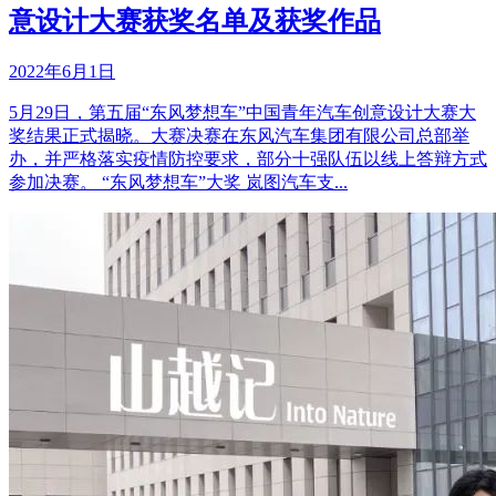
意设计大赛获奖名单及获奖作品
2022年6月1日
5月29日，第五届“东风梦想车”中国青年汽车创意设计大赛大
奖结果正式揭晓。大赛决赛在东风汽车集团有限公司总部举
办，并严格落实疫情防控要求，部分十强队伍以线上答辩方式
参加决赛。 “东风梦想车”大奖 岚图汽车支...