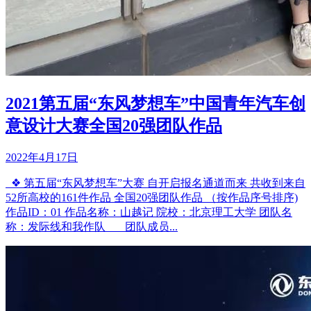
2021第五届“东风梦想车”中国青年汽车创
意设计大赛全国20强团队作品
2022年4月17日
❖ 第五届“东风梦想车”大赛 自开启报名通道而来 共收到来自
52所高校的161件作品 全国20强团队作品 （按作品序号排序)
作品ID：01 作品名称：山越记 院校：北京理工大学 团队名
称：发际线和我作队 团队成员...