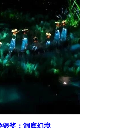
景类银奖：洞庭幻境