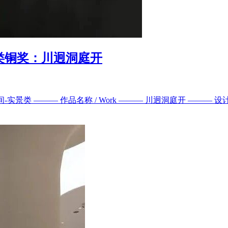
景类铜奖：川迥洞庭开
间-实景类 ——— 作品名称 / Work ——— 川迥洞庭开 ——— 设计