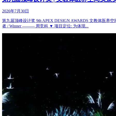
2026年7月30日
第九届顶峰设计奖 9th APEX DESIGN AWARDS 文教体医养空
者 / Winner ——— 周竞科 ▼ 项目定位: 为体现...