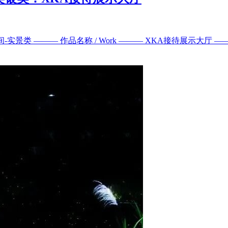
间-实景类 ——— 作品名称 / Work ——— XKA接待展示大厅 ——— 