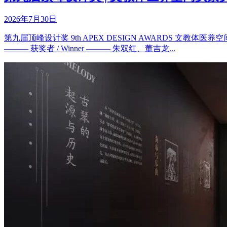
2026年7月30日
第九届顶峰设计奖 9th APEX DESIGN AWARDS 文教体医养空
——— 获奖者 / Winner ——— 朱双红、董吉龙...