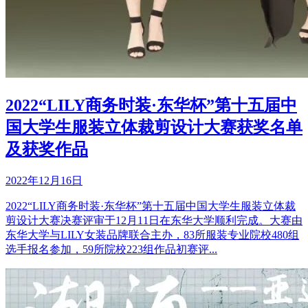
2022“LILY商务时装·东华杯”第十五届中
国大学生服装立体裁剪设计大赛获奖名单
及获奖作品
2022年12月16日
2022“LILY商务时装·东华杯”第十五届中国大学生服装立体裁
剪设计大赛决赛评审于12月11日在东华大学顺利完成。大赛由
东华大学与LILY女装品牌联合主办，83所服装专业院校480组
选手报名参加，59所院校223组作品初赛评...