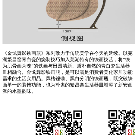
《金戈舞影铁画瓶》系列致力于传统美学在今天的延续。以芜
湖繁昌窑青白瓷的烧制技巧加入芜湖特有的铁画技艺，将“铁
为肌骨画为魂”的铁画与田园清新、质朴自然的青白瓷生活器
皿相融合。金戈舞影铁画瓶，是可以满足消費者美化家居功能
需求的生活实用品。风格铿锵、黑白分明的铁画瓶，既突破铁
画单一的装饰功能，也为朴素的繁昌窑生活器皿增添了新安画
派的水墨韵味。