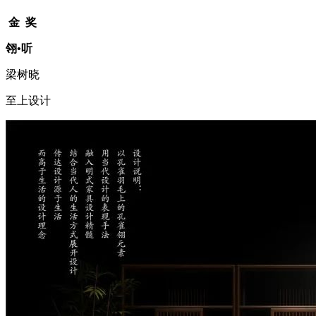
金 奖
翎•听
梁树晓
至上设计