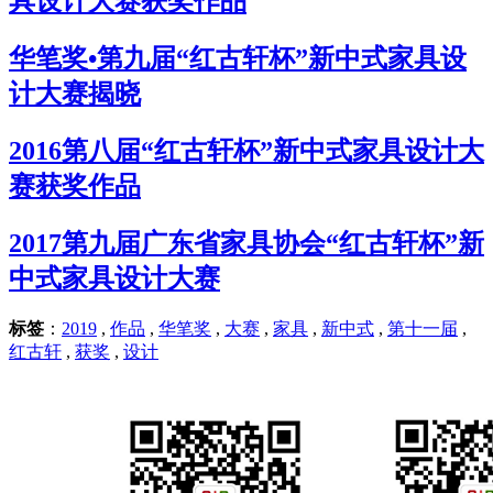
具设计大赛获奖作品
华笔奖•第九届“红古轩杯”新中式家具设
计大赛揭晓
2016第八届“红古轩杯”新中式家具设计大
赛获奖作品
2017第九届广东省家具协会“红古轩杯”新
中式家具设计大赛
标签
：
2019
,
作品
,
华笔奖
,
大赛
,
家具
,
新中式
,
第十一届
,
红古轩
,
获奖
,
设计