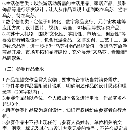
6.生活创意类：以旅游活动所需的生活用品、家居产品、服装
饰品等进行研发设计，让人从作品直观上想到吃在乌苏、游在
乌苏、待在乌苏。
7.数字创意类：定位于IP转化、数字藏品发行、元宇宙构建等
应用方向，设计图片、视频、动画、3D模型等数字类产品。
8.乌苏十大礼物：围绕“文化性、实用性、市场性、创新性”等
要素进行研发设计，包含旅游食品、文博文创、工艺手工、旅
游纪念品等，进一步提升“乌苏礼物”品牌价值，促进乌苏旅游
商品开发、市场开拓和品牌建设，充分展示“来乌苏，看新疆”
品牌形象。
（二）参赛作品要求
1.产品组提交作品需为实物，要求符合市场当前消费需求。
2.每件参赛作品需附设计说明，明确阐述作品的设计思路和理
念等（200字以内）。
3.参赛作品须以单位、个人或团体名义进行申报，作品署名不
超过3个。
4.所有参赛作品应为原创设计，知识产权纠纷由参赛者自行承
担。
5.参赛作品中不得出现任何与参赛人员姓名、单位相关的文
字、图案、标记及其他与设计方案无关的符号，不符合规定者