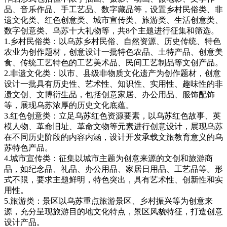
品、音乐作品、手工艺品、数字藏品等，设置乡村民俗类、非
遗文化类、红色创意类、城市宣传类、旅游类、生活创意类、
数字创意类、乌苏十大礼物等，共8个主题进行征集和筛选。
1.乡村民俗类：以乌苏乡村民俗、自然资源、历史传统、特色
农业为创作题材，创意设计一批特色农品、土特产品、创意美
食、传统工艺特色的工艺美术品、民间工艺制品等文创产品。
2.非遗文化类：以市、县级非物质文化遗产为创作题材，创意
设计一批具有历史性、艺术性、知识性、实用性、趣味性的非
遗文创、文博衍生品，包括创意家居、办公用品、服饰配饰
等，展现乌苏浓厚的历史文化底蕴。
3.红色创意类：立足乌苏红色资源要素，以乌苏红色故事、英
模人物、革命旧址、革命文物等元素进行创意设计，展现乌苏
在不同历史阶段的内容内涵，设计开发承载文旅教育意义的乌
苏特色产品。
4.城市宣传类：征集以城市主题为创意来源的文创和旅游商
品，如纪念品、礼品、办公用品、家居日用品、工艺品等。形
式不限，要求主题鲜明，特色突出，具有艺术性、创新性和实
用性。
5.旅游类：景区以乌苏重点旅游景区、乡村振兴等为创意来
源，充分呈现旅游目的地文化特点，景区风貌特征，打造创意
设计产品。