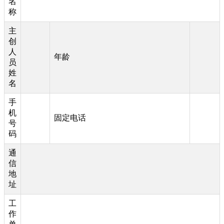
名
称
主
创
人
年龄
员
姓
名
手
机
固定电话
号
码
通
信
地
址
工
作