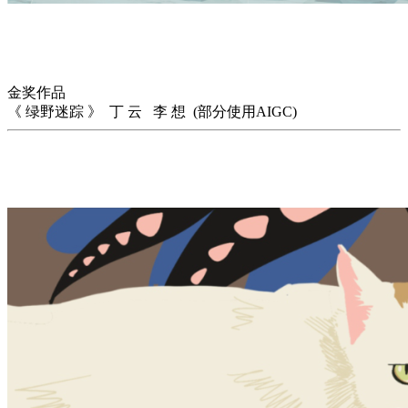
金奖作品
《 绿野迷踪 》 丁 云 李 想 (部分使用AIGC)