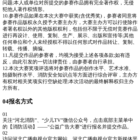
问题;本人或单位对所提交的参赛作品拥有完全著作权，无侵
犯他人著作权情形。
10.参赛作品如果在本次大赛中获奖(含优秀奖)，参赛者同意将
参赛作品版权永久授予大赛主办方，大赛主办方可以行使除作
者署名权以外的其他版权权利，包括但不限于无偿对竞赛作品
进行再设计、使用、复制、生产、展示、出版和宣传等;其他
任何单位和个人未经授权不得以任何形式对作品转让、复制、
转载、传播、摘编。
11.凡提交作品的参赛者，均视为接受上述各项条款;如有违
反，由此引发的一切法律责任，由参赛者自行承担。
12.本次大赛奖项评选将对参赛作品的创作水平、艺术水准、
拍摄制作水平、消防安全知识点等方面进行综合评审，主办方
有权对相关奖项实行空缺处理;本次活动的最终解释权归主办
方所有。
04报名方式
01
关注“河北消防”、“少儿TV”微信公众号，点击底部主菜单中
的【消防活动】——“公益广告大赛”进行报名并提交作品。
02
访问河北广播电视台官方网站、河北广播电视台官方新媒体平