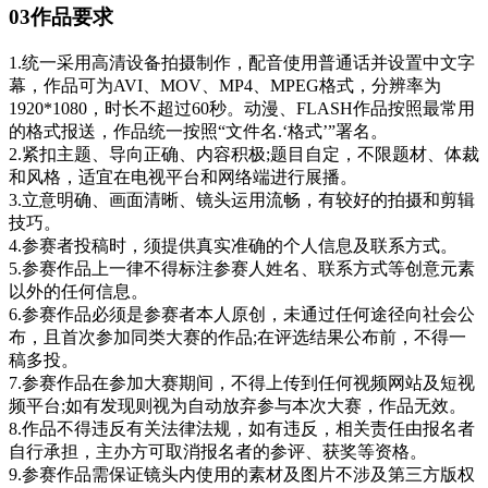
03作品要求
1.统一采用高清设备拍摄制作，配音使用普通话并设置中文字
幕，作品可为AVI、MOV、MP4、MPEG格式，分辨率为
1920*1080，时长不超过60秒。动漫、FLASH作品按照最常用
的格式报送，作品统一按照“文件名.‘格式’”署名。
2.紧扣主题、导向正确、内容积极;题目自定，不限题材、体裁
和风格，适宜在电视平台和网络端进行展播。
3.立意明确、画面清晰、镜头运用流畅，有较好的拍摄和剪辑
技巧。
4.参赛者投稿时，须提供真实准确的个人信息及联系方式。
5.参赛作品上一律不得标注参赛人姓名、联系方式等创意元素
以外的任何信息。
6.参赛作品必须是参赛者本人原创，未通过任何途径向社会公
布，且首次参加同类大赛的作品;在评选结果公布前，不得一
稿多投。
7.参赛作品在参加大赛期间，不得上传到任何视频网站及短视
频平台;如有发现则视为自动放弃参与本次大赛，作品无效。
8.作品不得违反有关法律法规，如有违反，相关责任由报名者
自行承担，主办方可取消报名者的参评、获奖等资格。
9.参赛作品需保证镜头内使用的素材及图片不涉及第三方版权