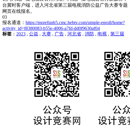
台冀时客户端，进入河北省第三届电视消防公益广告大赛专题
网页在线报名。
03
报名通道：
https://morefunh5.cmc.hebtv.com/simple-enroll/home?
activity_id=f8380083-b55e-4006-a7fd-dd0f9630af04
标签
：
2023
,
公益
,
大赛
,
广告
,
河北省
,
消防
,
电视
,
第三届