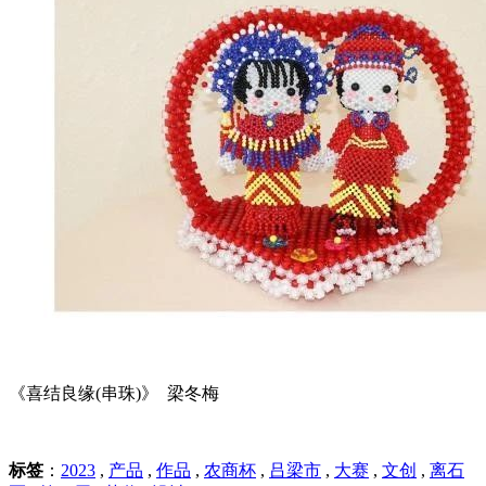
《喜结良缘(串珠)》 梁冬梅
标签
：
2023
,
产品
,
作品
,
农商杯
,
吕梁市
,
大赛
,
文创
,
离石