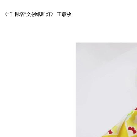
《“千树塔”文创纸雕灯》 王彦枚