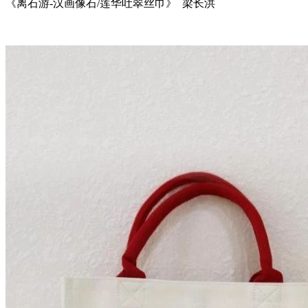
《离石游-汉画像石/莲华吐翠丝巾》 梁长洪