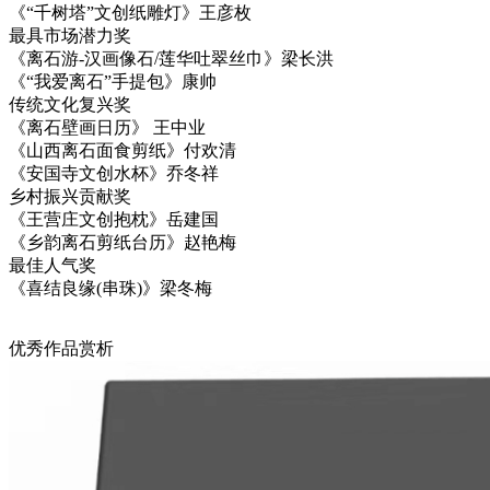
《“千树塔”文创纸雕灯》王彦枚
最具市场潜力奖
《离石游-汉画像石/莲华吐翠丝巾》梁长洪
《“我爱离石”手提包》康帅
传统文化复兴奖
《离石壁画日历》 王中业
《山西离石面食剪纸》付欢清
《安国寺文创水杯》乔冬祥
乡村振兴贡献奖
《王营庄文创抱枕》岳建国
《乡韵离石剪纸台历》赵艳梅
最佳人气奖
《喜结良缘(串珠)》梁冬梅
优秀作品赏析