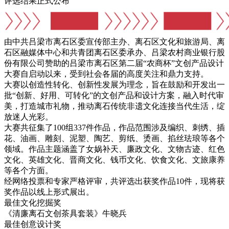
评选结果正式公布
由中共吕梁市离石区委宣传部主办、离石区文化和旅游局、离
石区融媒体中心和共青团离石区委承办、吕梁农村商业银行股
份有限公司赞助的吕梁市离石区第二届“农商杯”文创产品设计
大赛自启动以来，受到社会各届的高度关注和鼎力支持。
大赛以创造性转化、创新性发展为理念，旨在鼓励和开发出一
批“创新、好用、可转化”的文创产品和设计方案，融入时代审
美，打造城市礼物，推动离石传统非遗文化连接当代生活，绽
放迷人光彩。
大赛共征集了100组337件作品，作品范围涉及编织、刺绣、插
花、油画、雕刻、泥塑、陶艺、剪纸、烫画、掐丝珐琅等各个
领域。作品主题涵盖了女娲补天、廉政文化、文物古迹、红色
文化、英雄文化、晋商文化、钱币文化、饮食文化、文旅康养
等各个方面。
经网络投票和专家严格评审，共评选出获奖作品10件，现将获
奖作品以线上形式展出。
最佳文化挖掘奖
《清廉离石文创茶具套装》牛晓兵
最佳创意设计奖