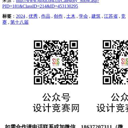
来源：
http://www.jstjxh.org.cn/Category_Show.asp?
PID=181&ClassID=214&ID=453130295
标签
：
2024
,
优秀
,
作品
,
创作
,
土木
,
学会
,
建筑
,
江苏省
,
竞
赛
,
第十八届
如需合作请电话联系或加微信，18637207311（微