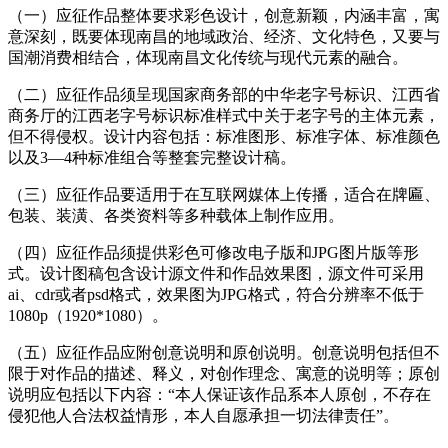
（一）应征作品整体要求彩色设计，创意新颖，内涵丰富，寓
意深刻，既要体现南昌的地域政治、经济、文化特色，又要与
国潮消费相结合，体现南昌文化传统与现代元素的融合。
（二）应征作品须呈现国家商务部的中华老字号标识、江西省
商务厅的江西老字号标识标准样式中关于老字号的主体元素，
但不得侵权。设计内容包括：标准图形、标准字体、标准颜色
以及3—4种标准组合等整套完整设计稿。
（三）应征作品要适用于在互联网媒体上传播，适合在牌匾、
包装、装潢、各类资料等多种载体上制作应用。
（四）应征作品须提供彩色可修改电子版和JPG图片版等形
式。设计图稿包含设计源文件和作品效果图，源文件可采用
ai、cdr或者psd格式，效果图为JPG格式，符合分辨率不低于
1080p（1920*1080）。
（五）应征作品应附创意说明和原创说明。创意说明包括但不
限于对作品的描述、释义，对创作理念、寓意的说明等；原创
说明应包括以下内容：“本人保证该作品系本人原创，不存在
侵犯他人合法权益情形，本人自愿承担一切法律责任”。