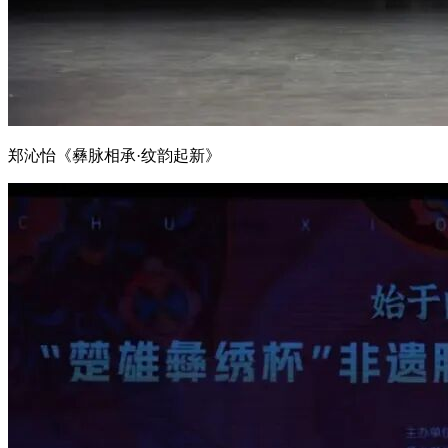
郑沁怡《彝脉相承·纹韵起新》