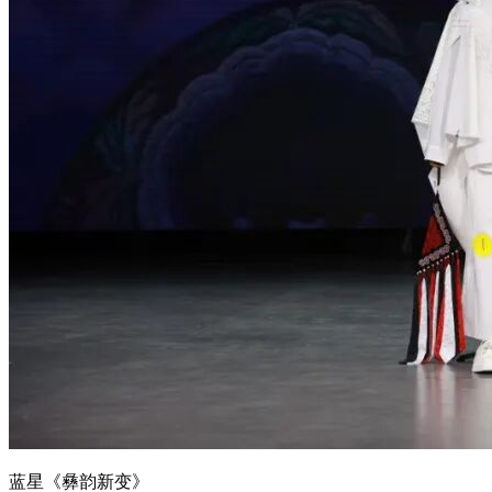
蓝星《彝韵新变》