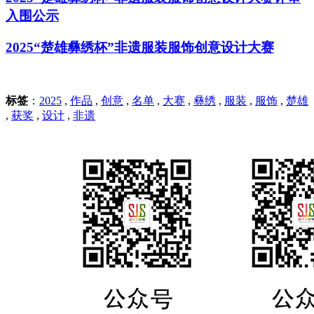
入围公示
2025“楚雄彝绣杯”非遗服装服饰创意设计大赛
标签
：
2025
,
作品
,
创意
,
名单
,
大赛
,
彝绣
,
服装
,
服饰
,
楚雄
,
获奖
,
设计
,
非遗