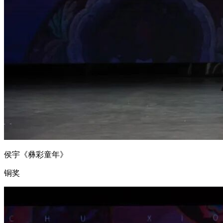
侯宇《彝彩童年》
铜奖