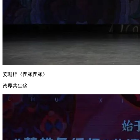
姜珊梓《俚颇俚颇》
跨界共生奖