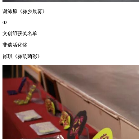
谢沛原《彝乡晨雾》
02
文创组获奖名单
非遗活化奖
肖琪《彝韵菌彩》