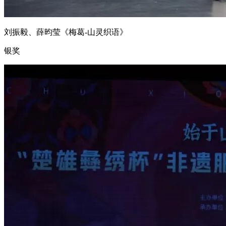
刘振毅、薛昀莹《梅葛-山灵织语》
银奖