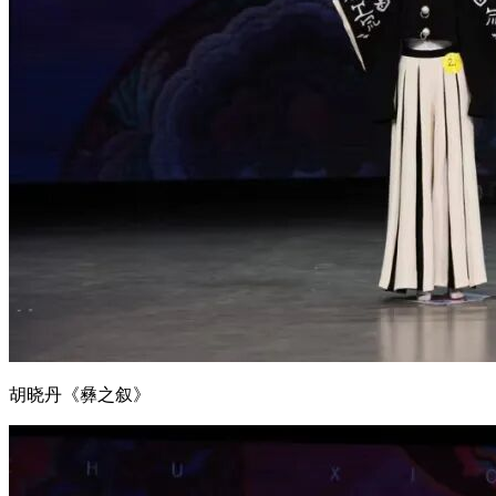
胡晓丹《彝之叙》