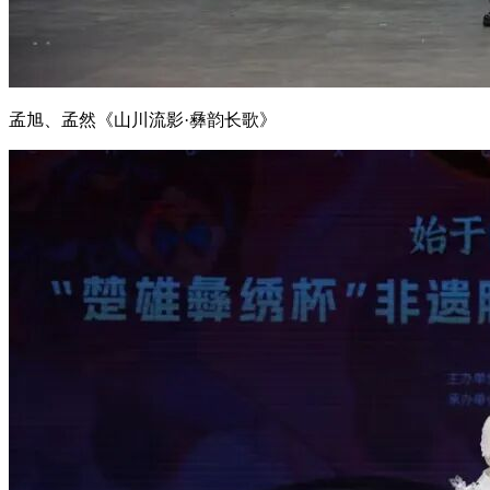
孟旭、孟然《山川流影·彝韵长歌》