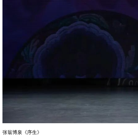
张翁博泉《序生》