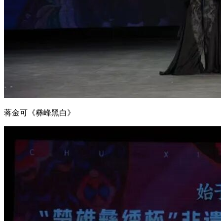
蒋金可《彝峰黑白》