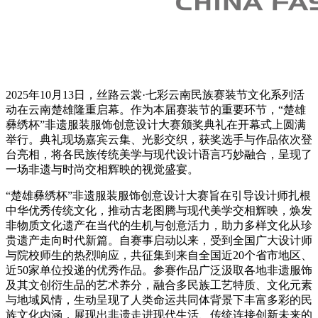
2025年10月13日，丝路云裳·七彩云南民族赛装节文化系列活
动在云南楚雄隆重启幕。作为本届赛装节的重要环节，“楚雄
彝绣杯”非遗服装服饰创意设计大赛颁奖典礼在开幕式上圆满
举行。典礼现场嘉宾云集、光影交织，获奖选手与作品依次登
台亮相，将各民族传统美学与现代设计语言巧妙融合，呈现了
一场非遗与时尚交相辉映的视觉盛宴。
“楚雄彝绣杯”非遗服装服饰创意设计大赛旨在引导设计师扎根
中华优秀传统文化，推动古老图腾与现代美学交相辉映，焕发
非物质文化遗产在当代的生机与创意活力，助力多样文化从珍
贵遗产走向时代新篇。自赛事启动以来，受到全国广大设计师
与院校师生的热烈响应，共征集到来自全国近20个省市地区、
近50家单位投递的优秀作品。参赛作品广泛汲取各地非遗服饰
及其文创衍生品的艺术养分，融合多民族工艺特质、文化元素
与地域风情，生动呈现了人类命运共同体背景下丰富多彩的民
族文化内涵，展现出非遗走进现代生活、传统连接创新未来的