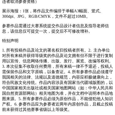
违者取消参赛资格）
展示海报：1张，将作品文件编排于单幅A3幅面、竖式、
300dpi、JPG、RGB/CMYK，文件不超过10MB。
参赛作品需通过大赛系统提交作品设计者信息及指导老师信
息，该信息仅可提交一次，提交后不可修改增补。
特别声明
1. 所有投稿作品及论文的署名权归投稿者所有。2. 主办单位
对所有来稿并获得等级奖的作品及论文拥有但不限于进行复制
用以宣传、信息网络传播、出版、发行、展览、改编等权利。
3. 本次征集不收取任何费用，所有来稿一律不予退还，投稿人
需保留作品和文字原稿，以备查证。4. 所有参赛作品必须遵守
我国相关的法律、法规以及道德规范，内容应积极健康向上，
符合民族文化传统。作品内容涉及有国家当代疆域版图的，以
中国国家相关出版社或相关国家地图网站（如：中华人民共和
国自然资源部网站）相关地图为准，并在文档中说明本作品地
图来源。5. 所有参赛作品必须为原创作品，不能侵犯他人知识
产权。6. 参赛作品应为参赛者近两年内原创作品，且截止投稿
前未获得过其他赛事省级以上等级奖。