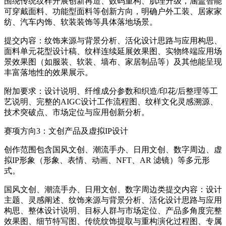
围绕传统纹样开展创新再造、数码重构、肌理升级，涵盖智能
可穿戴面料、功能型面料等创新方向，明确户外工装、居家家
纺、汽车内饰、软装装饰等具体落地场景。
提交内容：纹饰来源与背景分析、活化设计思路与应用构思、
面料单元花型设计稿、纹样连续延展效果图、实物终端应用场
景效果图（如服装、软装、墙布、家居制品等）及其他能呈现
丰富落地性的效果展示。
附加要求：设计说明、纤维成分参数和织造/印花/后整理等工
艺说明、完整的AIGC设计工作流程图、纹样文化灵感溯源、
技术突破点、市场定位与应用创新分析。
赛项方向3：文创产品及虚拟IP设计
创作范围包含国风文创、潮流手办、日用文创、数字周边、虚
拟IP形象（形象、表情、动画、NFT、AR 滤镜）等多元形
式。
国风文创、潮流手办、日用文创、数字周边类提交内容：设计
主题、灵感阐述、纹饰来源与背景分析、活化设计思路与应用
构思、整体设计说明、目标人群与市场定位、产品多角度完整
效果图、细节特写图、传统纹饰提取与重构演化过程图、专属