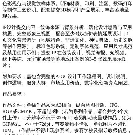
色彩规范与视觉纹样体系。明确材质、印刷、注塑、数码打印
等制作工艺说明。配套提交3D模型和产品展示，丰富落地呈
现效果。
IP设计提交内容：纹饰来源与背景分析、活化设计思路与应用
构思、完整形象三视图，配套至少3款动作/表情延展设计；1
页文化背景调研（地域特色、非遗文化、神话典故、历史文脉
等创作溯源）、标准色彩系统、定制字体规范、应用尺寸规范
及禁用使用示例；提交 IP 在包装设计、视觉海报、短视频、
线下美陈、元宇宙场景等落地应用案例的3–5 张效果展示图
片；
附加要求：需包含完整的AIGC设计工作流程图、设计说明、
创作逻辑、服务人群、市场应用价值、数字化创新亮点阐述。
作品要求：
作品文件：单幅作品须为A3幅面、纵向构图排版、JPG、
RGB或CMYK，不超过3张（若为系列作品，请合并为3个文
件上传）；分辨率不低于300dpi；若另附动态呈现作品，须为
GIF格式、不小于72dpi，节奏流畅不卡顿；单张图片不超过
10M。（作品中不得出现参赛者、参赛学校及指导教师信息，