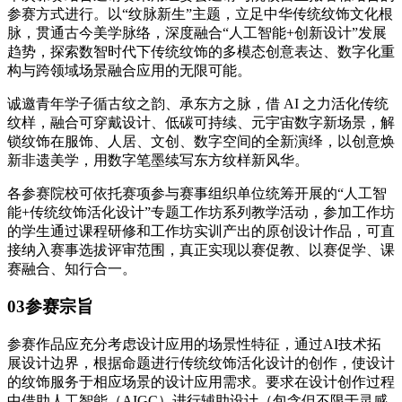
参赛方式进行。以“纹脉新生”主题，立足中华传统纹饰文化根
脉，贯通古今美学脉络，深度融合“人工智能+创新设计”发展
趋势，探索数智时代下传统纹饰的多模态创意表达、数字化重
构与跨领域场景融合应用的无限可能。
诚邀青年学子循古纹之韵、承东方之脉，借 AI 之力活化传统
纹样，融合可穿戴设计、低碳可持续、元宇宙数字新场景，解
锁纹饰在服饰、人居、文创、数字空间的全新演绎，以创意焕
新非遗美学，用数字笔墨续写东方纹样新风华。
各参赛院校可依托赛项参与赛事组织单位统筹开展的“人工智
能+传统纹饰活化设计”专题工作坊系列教学活动，参加工作坊
的学生通过课程研修和工作坊实训产出的原创设计作品，可直
接纳入赛事选拔评审范围，真正实现以赛促教、以赛促学、课
赛融合、知行合一。
03参赛宗旨
参赛作品应充分考虑设计应用的场景性特征，通过AI技术拓
展设计边界，根据命题进行传统纹饰活化设计的创作，使设计
的纹饰服务于相应场景的设计应用需求。要求在设计创作过程
中借助人工智能（AIGC）进行辅助设计（包含但不限于灵感