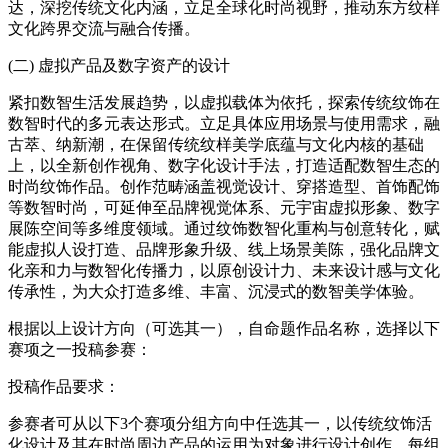
达，深挖传统文化内涵，立足全球化时尚视野，推动东方纹样
文化跨界交流与融合传播。
(二) 虚拟产品及数字资产的设计
紧扣数智生活发展趋势，以虚拟载体为依托，探索传统纹饰在
数智时代的多元表达形式。立足具体应用场景与使用需求，融
古萃、纳新潮，在保留传统纹样美学底蕴与文化内核的基础
上，以全新创作视角、数字化设计手法，打造适配数智生态的
时尚纹饰作品。创作范畴涵盖视觉设计、穿搭造型、首饰配饰
等数智时尚，可延伸至品牌视觉体系、元宇宙虚拟形象、数字
展陈空间等多维度领域。通过纹饰数智化重构与创意转化，赋
能虚拟人设打造、品牌形象升级、线上场景美陈，强化品牌文
化亲和力与数智化传播力，以原创设计力、未来设计感与文化
传承性，为大众打造多维、丰富、沉浸式的数智美学体验。
根据以上设计方向（可选其一），自命题作品名称，选择以下
赛项之一投稿参赛：
投稿作品要求：
参赛者可从以下3个赛项分组方向中任选其一，以传统纹饰活
化设计及其在时尚周边产品的运用为对象进行设计创作。每组