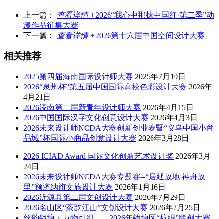
上一篇：
查看详情 +
2026“我心中那抹中国红·第二季”动
漫作品征集大赛
下一篇：
查看详情 +
2026第十六届中国空间设计大赛
相关推荐
2025第四届海南国际设计师大赛
2025年7月10日
2026“泉州杯”第五届中国国际高校色彩设计大赛
2026年
4月21日
2026济南第二届新青年设计师大赛
2026年4月15日
2026中国国际汉字文化创意设计大赛
2026年4月3日
2026未来设计师NCDA大赛创新创业赛暨“义乌中国小商
品城”杯国际小商品创意设计大赛
2026年3月28日
2026 ICIAD Award 国际文化创新艺术设计奖
2026年3月
24日
2026未来设计师NCDA大赛专题赛--“居延故地 神舟故
里”额济纳旗文旅设计大赛
2026年1月16日
2026沂源县第二届文创设计大赛
2026年7月29日
2026名山区“茶韵江山”文创设计大赛
2026年7月25日
丝韵钱塘・万物可织——2026年钱塘区“杭绸”联创大赛