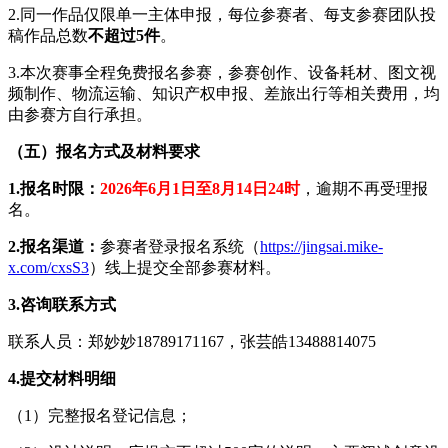
2.同一作品仅限单一主体申报，每位参赛者、每支参赛团队投
稿作品总数
不超过5件
。
3.本次赛事全程免费报名参赛，参赛创作、设备耗材、图文视
频制作、物流运输、知识产权申报、差旅出行等相关费用，均
由参赛方自行承担。
（五）报名方式及材料要求
1.报名时限：
2026年6月1日至8月14日24时
，逾期不再受理报
名。
2.报名渠道：
参赛者登录报名系统（
https://jingsai.mike-
x.com/cxsS3
）线上提交全部参赛材料。
3.咨询联系方式
联系人员：郑妙妙18789171167，张芸皓13488814075
4.提交材料明细
（1）完整报名登记信息；