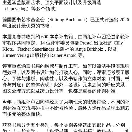
主题涵盖版画艺术、顶尖平面设计以及升级再造
（Upcycling）等多个领域。
德国图书艺术基金会（Stiftung Buchkunst）已正式评选出 2026
年度设计最优秀的书籍。
本届竞赛共收到约 600 本参评书籍，由两组评审团经过多轮评
审程序共同审定。14 位评审委员包括 Prestel 出版社的 Cilly
Klotz、Fischer Sauerländer 出版社的 Antje Birkholz，以及
Hirmer Verlag 出版社的 Rainer Arnold 等。
评审重点涵盖书籍的触感与制作工艺、如何以简洁手段实现强
烈效果，以及图书设计如何打动人心。同时，评审还考察了版
心、字体与排版、阅读性，以及书籍作为立体对象（封面、书
脊与封底）的整体表现；此外，各设计元素之间的呼应关系、
图文处理方式以及跨页设计等，也都是重要的评判标准。
今年，两组评审团同样经历了为期七天的密集讨论，不同的评
判标准在交流与碰撞中不断被检验，最终入选作品呈现出精彩
而多元的整体面貌。
获奖书籍分为五个类别，每个类别各评选出五部作品，分别
为：「一般文学」、「科学书籍、专业书籍与教科书」、「实