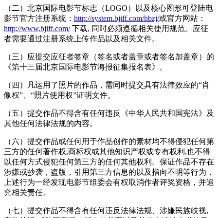
（二）北京国际电影节标志（LOGO）以及核心图形可登陆电
影节官方注册系统：
http://system.bjiff.com/hbzj/
或官方网站：
http://www.bjiff.com/
下载, 同时必须遵循相关使用规范。应征
者需要通过注册系统上传作品以及相关文件。
（三）应提交应征者签章（签名或者盖章或者签名加盖章）的
《第十三届北京国际电影节海报征集报名表》。
（四）凡运用了照片的作品，需同时提交具有法律效应的“肖
像权”、“照片使用权”证明文件。
（五）提交作品不得含有任何违反《中华人民共和国宪法》及
其他任何法律法规的内容。
（六）提交作品或任何用于作品创作的素材均不得侵犯任何第
三方的任何著作权,商标权或其他知识产权或专有权利,也不得
以任何方式侵犯任何第三方的任何其他权利。保证作品不存在
涉嫌或抄袭，盗版，引用第三方信息的以及指向不明等行为，
上述行为一经发现电影节组委会有权取消作者评奖资格，并追
究相关责任。
（七）提交作品不得含有任何违反法律法规、涉嫌民族歧视,