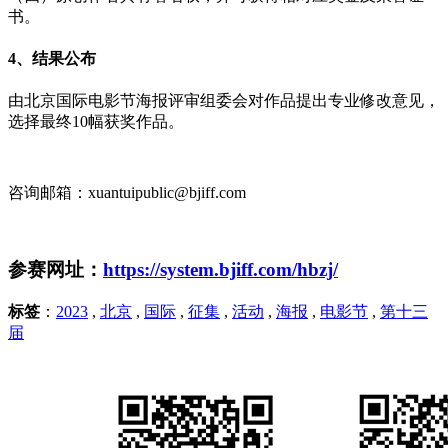
书。
4、结果公布
由北京国际电影节海报评审组委会对作品提出专业修改意见，
选择最终10幅获奖作品。
咨询邮箱：xuantuipublic@bjiff.com
参赛网址：
https://system.bjiff.com/hbzj/
标签
：
2023
,
北京
,
国际
,
征集
,
活动
,
海报
,
电影节
,
第十三
届