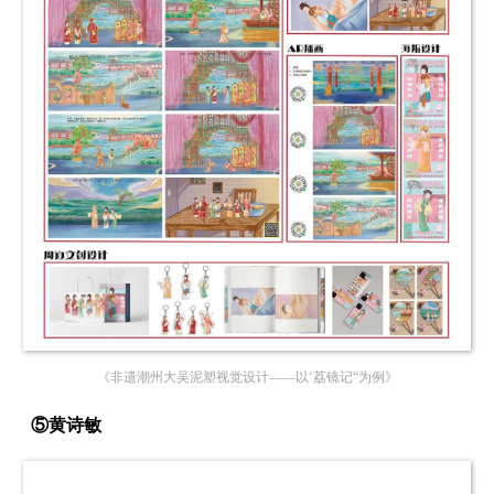
《非遗潮州大吴泥塑视觉设计——以‘荔镜记“为例》
⑤黄诗敏