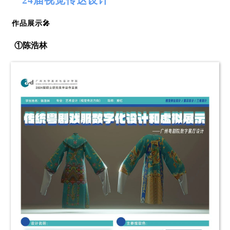
作品展示
🎤
①陈浩林