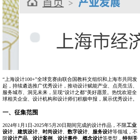
“上海设计100+”全球竞赛由联合国教科文组织和上海市共同发
起，持续遴选推广优秀设计，推动设计赋能产业、点亮生活、
服务城市、洞见未来，呈现“设计之都”美好愿景。热忱欢迎全
球相关企业、设计机构和设计师们积极申报，展示优秀设计。
一、征集范围
2024年1月1日-2025年5月20日期间完成的设计作品，不限
工业
设计
、
建筑
设计
、
时尚
设计
、
数字
设计
、
服务
设计
等领域，不
限
设计产品
、
设计案例
、
设计事件
、
概念设计
等类型，
特别关