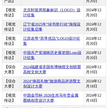
产品】
月20日
【视觉
北京时装周形象标识（LOGO）设
2024年12
传达】
计征集
月20日
【视觉
辽宁省2025年“绿书签行动”海报设
2024年12
传达】
计征集启事
月20日
【视觉
江苏农垦“苏垦优品”LOGO设计征
2024年12
传达】
集
月20日
【视觉
中国共产党湖南历史展览馆Logo设
2024年12
传达】
计征集
月20日
【综合
2024福建省非国有博物馆文创联盟
2024年12
大赛】
高校文创大赛
月19日
【综合
2024“南昌礼物”旅游商品评选暨文
2024年12
大赛】
创设计大赛
月18日
【视觉
中国金币杯·2026生肖马年贵金属
2024年12
传达】
图稿创意设计大赛
月18日