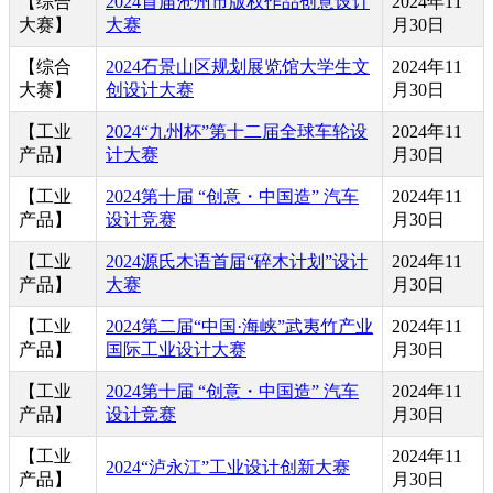
【综合
2024首届沧州市版权作品创意设计
2024年11
大赛】
大赛
月30日
【综合
2024石景山区规划展览馆大学生文
2024年11
大赛】
创设计大赛
月30日
【工业
2024“九州杯”第十二届全球车轮设
2024年11
产品】
计大赛
月30日
【工业
2024第十届 “创意・中国造” 汽车
2024年11
产品】
设计竞赛
月30日
【工业
2024源氏木语首届“碎木计划”设计
2024年11
产品】
大赛
月30日
【工业
2024第二届“中国·海峡”武夷竹产业
2024年11
产品】
国际工业设计大赛
月30日
【工业
2024第十届 “创意・中国造” 汽车
2024年11
产品】
设计竞赛
月30日
【工业
2024年11
2024“泸永江”工业设计创新大赛
产品】
月30日