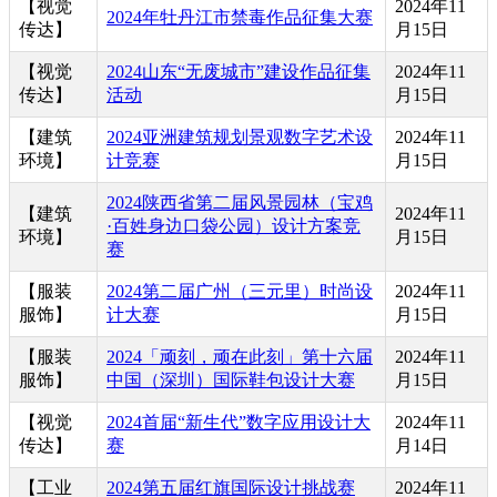
【视觉
2024年11
2024年牡丹江市禁毒作品征集大赛
传达】
月15日
【视觉
2024山东“无废城市”建设作品征集
2024年11
传达】
活动
月15日
【建筑
2024亚洲建筑规划景观数字艺术设
2024年11
环境】
计竞赛
月15日
2024陕西省第二届风景园林（宝鸡
【建筑
2024年11
·百姓身边口袋公园）设计方案竞
环境】
月15日
赛
【服装
2024第二届广州（三元里）时尚设
2024年11
服饰】
计大赛
月15日
【服装
2024「顽刻，顽在此刻」第十六届
2024年11
服饰】
中国（深圳）国际鞋包设计大赛
月15日
【视觉
2024首届“新生代”数字应用设计大
2024年11
传达】
赛
月14日
【工业
2024第五届红旗国际设计挑战赛
2024年11