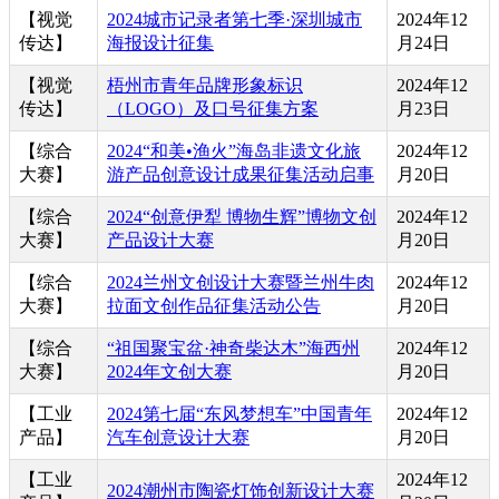
【视觉
2024城市记录者第七季·深圳城市
2024年12
传达】
海报设计征集
月24日
【视觉
梧州市青年品牌形象标识
2024年12
传达】
（LOGO）及口号征集方案
月23日
【综合
2024“和美•渔火”海岛非遗文化旅
2024年12
大赛】
游产品创意设计成果征集活动启事
月20日
【综合
2024“创意伊犁 博物生辉”博物文创
2024年12
大赛】
产品设计大赛
月20日
【综合
2024兰州文创设计大赛暨兰州牛肉
2024年12
大赛】
拉面文创作品征集活动公告
月20日
【综合
“祖国聚宝盆·神奇柴达木”海西州
2024年12
大赛】
2024年文创大赛
月20日
【工业
2024第七届“东风梦想车”中国青年
2024年12
产品】
汽车创意设计大赛
月20日
【工业
2024年12
2024潮州市陶瓷灯饰创新设计大赛