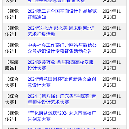
大赛】
礼”伴手礼创意设计征集大赛
月28日
【视觉
2024第二届全国平面设计作品展览
2024年11
传达】
征稿通知
月28日
【视觉
2024“这么近 那么美 周末到河北”
2024年11
传达】
艺术征集活动
月28日
【视觉
中央社会工作部门户网站与微信公
2024年11
传达】
众号标识设计专项征集活动公告
月28日
【服装
2024霓裳万象·首届陕西高校汉服
2024年11
服饰】
设计大赛
月27日
【综合
2024“诗意田园杯”蜀道新质文旅创
2024年11
大赛】
意设计大赛
月25日
【综合
2024（第八届）广东省“学院奖”青
2024年11
大赛】
年师生设计艺术大赛
月25日
【视觉
“宁化府益源庆”2024太原市高校广
2024年11
传达】
告创意大赛
月25日