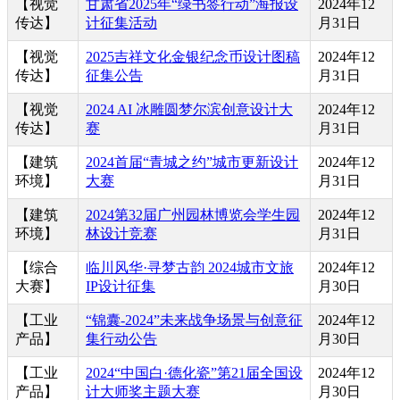
【视觉
甘肃省2025年“绿书签行动”海报设
2024年12
传达】
计征集活动
月31日
【视觉
2025吉祥文化金银纪念币设计图稿
2024年12
传达】
征集公告
月31日
【视觉
2024 AI 冰雕圆梦尔滨创意设计大
2024年12
传达】
赛
月31日
【建筑
2024首届“青城之约”城市更新设计
2024年12
环境】
大赛
月31日
【建筑
2024第32届广州园林博览会学生园
2024年12
环境】
林设计竞赛
月31日
【综合
临川风华·寻梦古韵 2024城市文旅
2024年12
大赛】
IP设计征集
月30日
【工业
“锦囊-2024”未来战争场景与创意征
2024年12
产品】
集行动公告
月30日
【工业
2024“中国白·德化瓷”第21届全国设
2024年12
产品】
计大师奖主题大赛
月30日