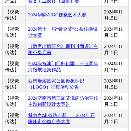
产品】
装备工业设计（邀请）赛
月15日
【视觉
2024年11
2024华瞬AIGC视觉艺术大赛
传达】
月15日
【视觉
2024第十一届“紫金奖”公益传播设
2024年11
传达】
计大赛
月15日
【视觉
《数字出版研究》期刊封面设计有
2024年11
传达】
奖征集启事
月15日
【视觉
2024庆祝澳门回归祖国二十五周年
2024年11
传达】
海报展征集作品
月15日
【视觉
西南岩溶国家公园形象标识
2024年11
传达】
（LOGO）征集活动公告
月15日
【视觉
2024济南市第三届艾滋病防治宣传
2024年11
传达】
主题创新设计大赛告
月15日
【视觉
魅力之城 益路向新——2024年石
2024年11
传达】
家庄市公益广告大赛
月15日