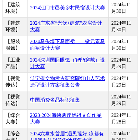
【建筑
2024年11
2024江门市邑美乡村民宿设计大赛
环境】
月30日
【建筑
2024广东省“光伏+建筑”农房设计
2024年11
环境】
大赛
月30日
【服装
2024马头墙下马面裙——徽元素马
2024年11
服饰】
面裙设计大赛
月30日
【工业
2024深圳国际眼镜（智能穿戴）设
2024年11
产品】
计大赛
月29日
【视觉
辽宁省文物考古研究院红山人艺术
2024年11
传达】
造型设计方案征集公告
月29日
【视觉
2024年11
中国消费名品标识征集
传达】
月29日
【综合
2023-2024海峡两岸妈祖文创作品
2024年11
大赛】
大赛
月28日
【综合
2024六盘水首届“遇见臻好·凉都有
2024年11