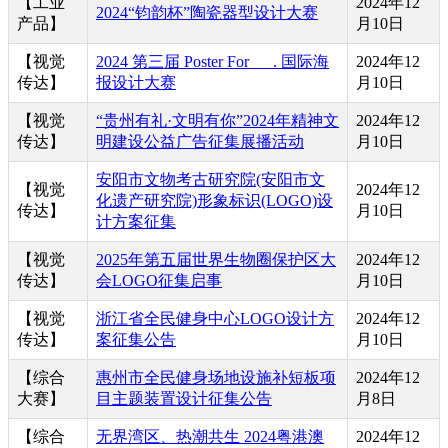
【工业
2024年12
2024“钧韵杯”陶瓷器型设计大赛
产品】
月10日
【视觉
2024 第三届 Poster For___. 国际海
2024年12
传达】
报设计大赛
月10日
【视觉
“贵州有礼·文明有你”2024年精神文
2024年12
传达】
明建设公益广告征集展播活动
月10日
安阳市文物考古研究院(安阳市文
【视觉
2024年12
化遗产研究院)形象标识(LOGO)设
传达】
月10日
计方案征集
【视觉
2025年第五届世界生物圈保护区大
2024年12
传达】
会LOGO征集启事
月10日
【视觉
浙江省全民健身中心LOGO设计方
2024年12
传达】
案征集公告
月10日
【综合
惠州市全民健身场地设施补短板项
2024年12
大赛】
目主题装置设计征集公告
月8日
【综合
无界湾区、热潮共生 2024粤港澳
2024年12