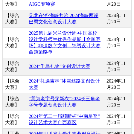
大赛】
AIGC专项赛
月20日
【综合
见龙在泸·海峡共吟 2024海峡两岸
2024年11
大赛】
巴蜀文化创意设计大赛
月20日
2025第九届米兰设计周-中国高校
【综合
设计学科师生优秀作品展【命题赛
2024年11
大赛】
场】非遗数字文创—锦绣设计大赛
月20日
命题策略单
【综合
2024年11
2024“千岛礼物”文创设计大赛
大赛】
月20日
【综合
2024“礼遇吉林”冰雪丝路文创设计
2024年11
大赛】
大赛
月20日
【综合
“我为老字号穿新衣”2024长三角老
2024年11
大赛】
字号专题创意设计大赛
月20日
【综合
2024年第二十届顺新杯“中南星奖”
2024年11
大赛】
设计艺术大赛广西赛区
月20日
【工业
2024年四川省大学生农业创意设计
2024年11