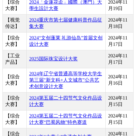
【综合
2024「金蓮花盃」國際（澳門）大
2024年11
大赛】
學生設計大賽
月19日
【视觉
2024重庆市第七届健康科普作品征
2024年11
传达】
集大赛
月18日
【综合
2024“文创蓬莱 礼游仙岛”首届文创
2024年11
大赛】
设计大赛
月17日
【工业
2024年11
2025国际珠宝设计大奖
产品】
月17日
2024年辽宁省普通高等学校大学生
【综合
2024年11
第三届"新文科+人文城市”公共艺
大赛】
月16日
术创意设计大赛
【综合
2024第五届二十四节气文化作品设
2024年11
大赛】
计大赛
月15日
【综合
2024第五届二十四节气文化作品设
2024年11
大赛】
计大赛“巴蜀风物”特色赛道
月15日
【综合
2024年11