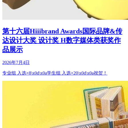
第十六届Hiiibrand Awards国际品牌&传
达设计大奖 设计奖 H数字媒体类获奖作
品展示
2026年7月4日
专业组 入选×8\x0d\x0a学生组 入选×20\x0d\x0a祝贺！