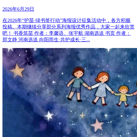
2026年6月29日
在2026年“护苗·绿书签行动”海报设计征集活动中，各方积极
投稿。本期继续分享部分系列海报优秀作品，大家一起来欣赏
吧！ 书香筑苗 作者：李馨语、张宇航 湖南选送 书页 作者：
郑文静 河南选送 向阳而生·共护成长·三...