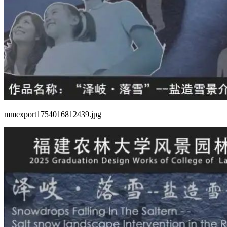
mmexport1754016812439.jpg