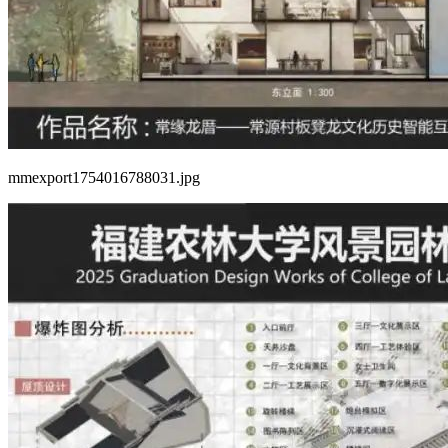
mmexport1754016788031.jpg