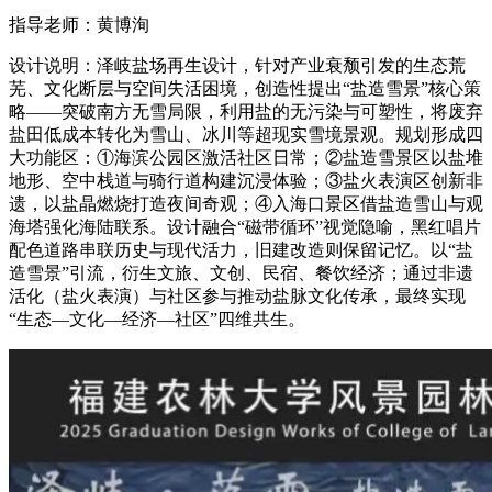
指导老师：黄博洵
设计说明：泽岐盐场再生设计，针对产业衰颓引发的生态荒
芜、文化断层与空间失活困境，创造性提出“盐造雪景”核心策
略——突破南方无雪局限，利用盐的无污染与可塑性，将废弃
盐田低成本转化为雪山、冰川等超现实雪境景观。规划形成四
大功能区：①海滨公园区激活社区日常；②盐造雪景区以盐堆
地形、空中栈道与骑行道构建沉浸体验；③盐火表演区创新非
遗，以盐晶燃烧打造夜间奇观；④入海口景区借盐造雪山与观
海塔强化海陆联系。设计融合“磁带循环”视觉隐喻，黑红唱片
配色道路串联历史与现代活力，旧建改造则保留记忆。以“盐
造雪景”引流，衍生文旅、文创、民宿、餐饮经济；通过非遗
活化（盐火表演）与社区参与推动盐脉文化传承，最终实现
“生态—文化—经济—社区”四维共生。