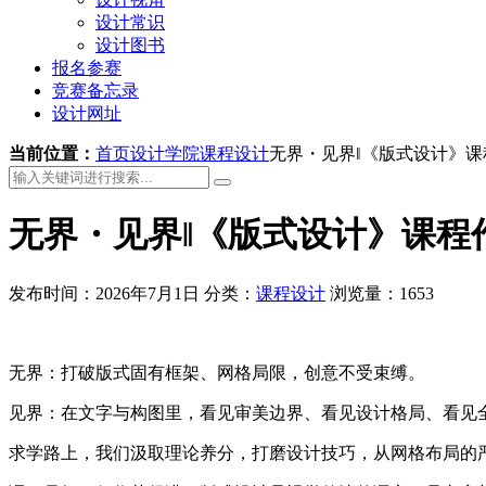
设计常识
设计图书
报名参赛
竞赛备忘录
设计网址
当前位置：
首页
设计学院
课程设计
无界・见界‖《版式设计》课
无界・见界‖《版式设计》课程
发布时间：2026年7月1日
分类：
课程设计
浏览量：1653
无界：打破版式固有框架、网格局限，创意不受束缚。
见界：在文字与构图里，看见审美边界、看见设计格局、看见
求学路上，我们汲取理论养分，打磨设计技巧，从网格布局的