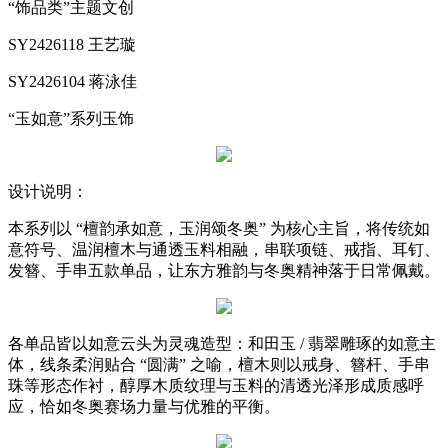
“饰品类”主题文创
SY2426118 王艺璇
SY2426104 蒋泳佳
“玉如意”系列玉饰
设计说明：
本系列以 “檀韵承如意，玉润颂冬奥” 为核心主旨，将传统如
意符号、温润檀木与通透玉料相融，串联项链、戒指、耳钉、
发簪、手串五款单品，让东方雅韵与冬奥精神落于日常佩戴。
各单品皆以如意云头为灵魂造型：和田玉 / 翡翠雕琢的如意主
体，线条柔润贴合 “圆满” 之喻，檀木则以戒身、簪杆、手串
珠等形态作衬，醇厚木质纹理与玉料的清透光泽形成质感呼
应，恰如冬奥赛场力量与优雅的平衡。