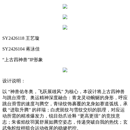
SY2426118 王艺璇
SY2426104 蒋泳佳
“上古四神兽”IP形象
设计说明：
以 “神兽佑冬奥，飞跃展雄风” 为核心，本设计将上古四神兽
与跳台滑雪、奥运精神深度融合：青龙灵动蜿蜒的身形，呼应
跳台滑雪的速度与腾空，青绿纹饰裹覆的龙身如赛道弧线，承
载 “进取升腾” 的祥瑞；白虎斑纹与雪纹交织的肌理，对应运
动所需的精准爆发力，锐目劲爪诠释 “更高更强” 的竞技意
志；朱雀焰纹羽翼舒展如腾空姿态，传递突破自我的热忱；玄
武龟蛇纹样暗合运动收尾的稳健把控。