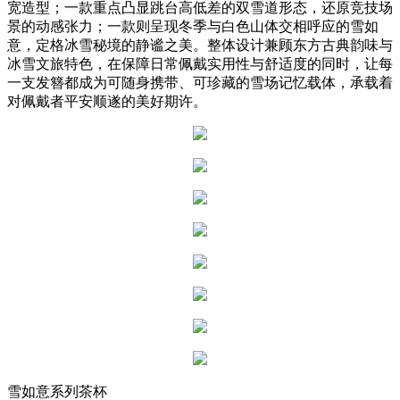
宽造型；一款重点凸显跳台高低差的双雪道形态，还原竞技场
景的动感张力；一款则呈现冬季与白色山体交相呼应的雪如
意，定格冰雪秘境的静谧之美。整体设计兼顾东方古典韵味与
冰雪文旅特色，在保障日常佩戴实用性与舒适度的同时，让每
一支发簪都成为可随身携带、可珍藏的雪场记忆载体，承载着
对佩戴者平安顺遂的美好期许。
雪如意系列茶杯