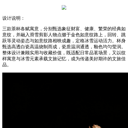
设计说明：
三款茶杯各赋寓意，分别甄选象征财富、健康、繁荣的经典如
意纹，并融入滑雪剪影人物点缀于金色如意纹路上，回转、跳
跃等灵动姿态与如意纹路相映成趣，定格冰雪运动活力。杯身
甄选高透白瓷高温烧制而成，瓷质温润通透，釉色均匀莹润。
整体设计兼顾实用与收藏价值，既适配日常品茗场景，又以纹
样寓意与冰雪元素承载文旅记忆，成为传递美好期许的文旅佳
品。