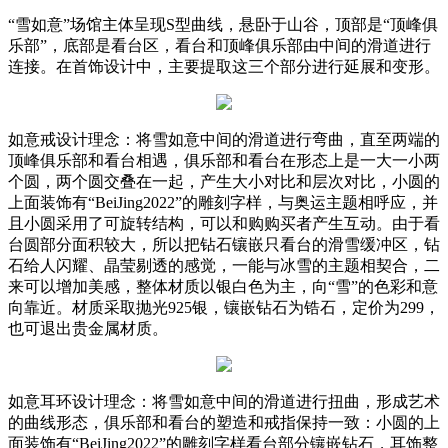
“雪如意”场馆主体呈现S型曲线，悬卧于山谷，顶部是“顶峰俱
乐部”，底部是看台区，看台和顶峰俱乐部由中间的滑道进行
连接。在首饰设计中，主要提取这三个部分进行延展和变形。
如意戒设计理念：将雪如意中间的滑道进行弯曲，直至两端的
顶峰俱乐部和看台相遇，俱乐部和看台在形态上是一大一小两
个圆，两个圆交叠在一起，产生大小对比和层次对比，小圆的
上面装饰有“BeiJing2022”的雕刻字样，与奥运主题相呼应，并
且小圆采用了可旋转结构，可以和购购买者产生互动。由于看
台圆部分面积较大，所以把钻石镶嵌只看台的滑雪缓冲区，钻
石给人闪耀、晶莹剔透的感觉，一能与冰雪的主题相契合，二
来可以增加美感，整体材质以银白色为主，向“雪”的色彩和意
向靠近。材质采取抛光925银，镶嵌钻石为锆石，定价为299，
也可退出贵金属材质。
如意耳环设计理念：将雪如意中间的滑道进行扭曲，形成艺术
的曲线形态，俱乐部和看台的塑造和戒指保持一致：小圆的上
面装饰有“BeiJing2022”的雕刻字样看台部分镶嵌钻石，耳饰整