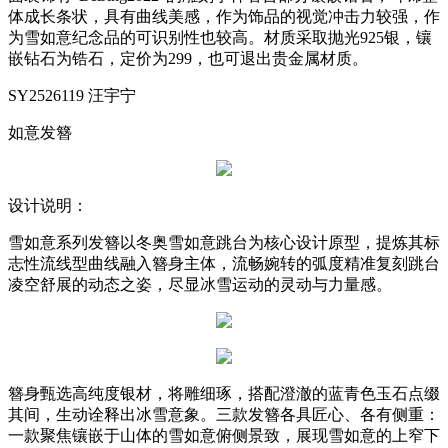
体成长条状，具有曲线美感，作为饰品的视觉冲击力较强，作
为雪如意纪念品的可识别性也较高。材质采取抛光925银，镶
嵌钻石为锆石，定价为299，也可退出贵金属材质。
SY2526119 汪宇宁
如意发簪
设计说明：
雪如意系列发簪以冬奥雪如意跳台为核心设计原型，提炼其标
志性流线型曲线融入簪身主体，流畅婉转的弧度精准复刻跳台
凌空舒展的动态之姿，尽显冰雪运动的灵动与力量感。
簪身甄选高纯度银材，将雕细琢，搭配澄澈的蓝青色玉石点缀
其间，生动诠释出冰雪意象。三款发簪各具匠心、各有侧重：
一款聚焦镶嵌于山体的雪如意俯侧景致，展现雪如意的上窄下