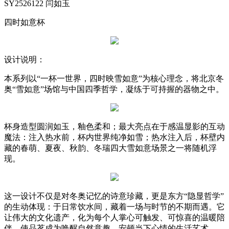
SY2526122 闫如玉
四时如意杯
设计说明：
本系列以“一杯一世界，四时映雪如意”为核心理念，将北京冬
奥“雪如意”场馆与中国四季哲学，凝练于可持握的器物之中。
杯身造型圆润如玉，釉色柔和；最大亮点在于感温显影的互动
魔法：注入热水前，杯内世界纯净如雪；热水注入后，杯壁内
藏的春萌、夏夜、秋韵、冬瑞四大雪如意场景之一将随机浮
现。
这一设计不仅是对冬奥记忆的诗意珍藏，更是东方“隐显哲学”
的生动体现：于日常饮水间，藏着一场与时节的不期而遇。它
让伟大的文化遗产，化为每个人掌心可触发、可惊喜的温暖陪
伴，使品茗成为唤醒自然意趣、安顿当下心情的生活艺术。